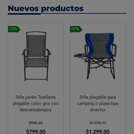
Nuevos productos
-17%
-17%
Silla jardin Textilene
Silla plegable para
plegable color gris con
camping o playa tipo
descanzabrazos
director
$968.48
$1,574.12
$799.00
$1,299.00