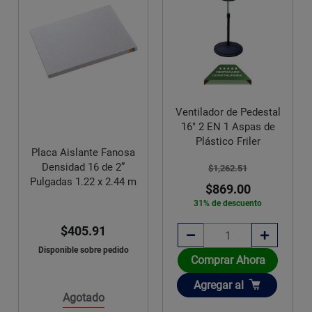
Ventilador de Pedestal
16" 2 EN 1 Aspas de
Plástico Friler
Placa Aislante Fanosa
Densidad 16 de 2”
$1,262.51
Pulgadas 1.22 x 2.44 m
$869.00
31% de descuento
$405.91
Disponible sobre pedido
Comprar Ahora
Añadir
Agregar
al
Agotado