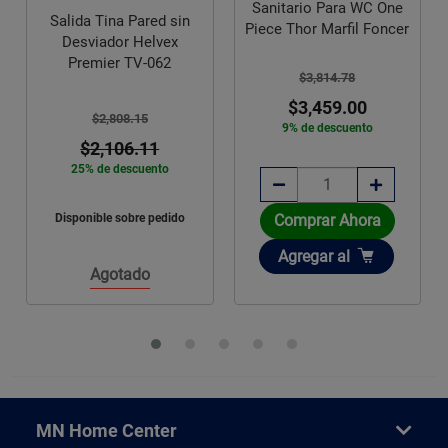
Sanitario Para WC One
d sin
Piece Thor Marfil Foncer
Salida Vertika Tina Pi
vex
sin Desviador TV-081
62
$3,814.78
$3,459.00
$7,515.40
9% de descuento
$5,636.55
25% de descuento
to
Disponible sobre pedido
edido
Comprar Ahora
Añadir
Agregar
al
Agotado
MN Home Center