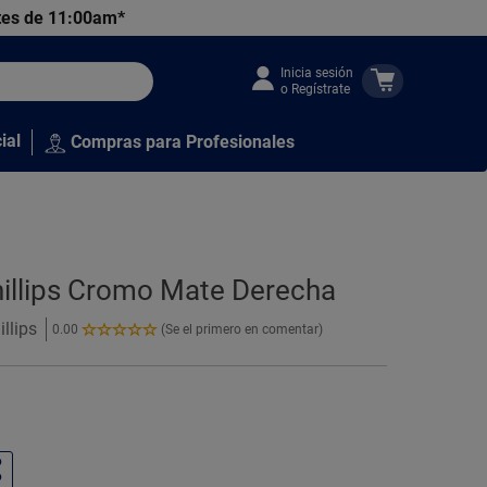
tes de 11:00am*
Inicia sesión
o Regístrate
ial
Compras para Profesionales
hillips Cromo Mate Derecha
llips
0.00
(Se el primero en comentar)
0.00
de
5
Estrellas!