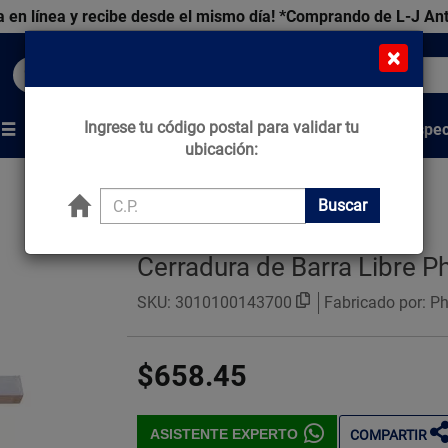
 en línea y recibe desde el mismo día!
*Comprando de L-J An
×
Buscar productos, marcas y ofertas...
Ingrese tu código postal para validar tu
Venta Espec
s
Marcas
Tips que Construyen
ubicación:
Buscar
Cerradura de Barra Libre P
SKU:
3010100143700
Fabricado por: Phi
$658.45
ASISTENTE EXPERTO
COMPARTIR