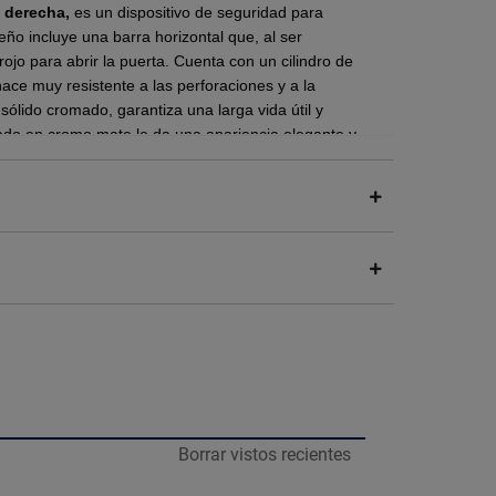
e derecha,
es un dispositivo de seguridad para
iseño incluye una barra horizontal que, al ser
rojo para abrir la puerta. Cuenta con un cilindro de
 hace muy resistente a las perforaciones y a la
 sólido cromado, garantiza una larga vida útil y
bado en cromo mate le da una apariencia elegante y
s y se puede instalar fácilmente con los tornillos y
78 mm.
r de lo apreciado en pantalla.
ibre, que se acciona deslizando una barra de metal
cia superior a la de los cerrojos convencionales.
ad que la protege contra técnicas de manipulación
Borrar vistos recientes
rantizando una mayor tranquilidad