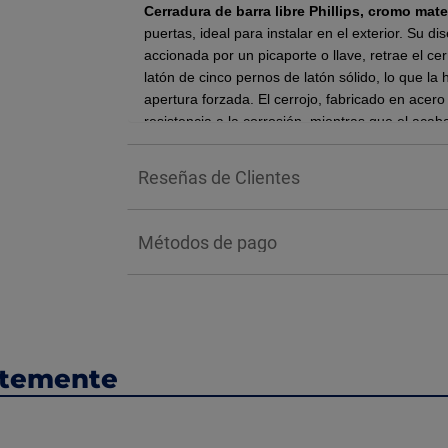
Cerradura de barra libre Phillips, cromo mat
puertas, ideal para instalar en el exterior. Su d
accionada por un picaporte o llave, retrae el cer
latón de cinco pernos de latón sólido, lo que la
apertura forzada. El cerrojo, fabricado en acero
resistencia a la corrosión, mientras que el aca
discreta. Esta cerradura es para puertas derecha
placas de seguridad que incluye.
Reseñas de Clientes
Cuenta con acero sólido con carrera de 
Opción a mecanismo fijo o libre.
Métodos de pago
Incluye 2 llaves largas.
Acabado en cromo.
*Nota: El color de los productos puede varia
BENEFICIOS:
Su principal ventaja es el mecanismo de barra l
ntemente
para bloquear la puerta, ofreciendo una resisten
Además, cuenta con un cilindro de alta segurid
comunes como el ganzuado y la perforación, ga