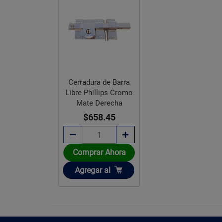
Cerradura de Barra
Libre Phillips Cromo
Mate Derecha
$658.45
Comprar Ahora
Añadir
Agregar
al