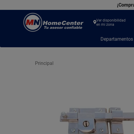
¡Compra
Ver disponibilidad
en mi zona
MN
Departamento
Home
Center
Principal