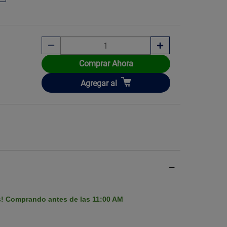
Comprar Ahora
Añadir
Agregar
al
s! Comprando antes de las 11:00 AM