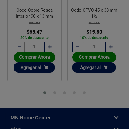
Codo Cobre Rosca
Codo CPVC 45 x 38 mm
Interior 90 x 13 mm
1½
$81.84
$17.56
$65.47
$15.80
20% de descuento
10% de descuento
Comprar Ahora
Comprar Ahora
Añadir
Añadir
Agregar
al
Agregar
al
MN Home Center