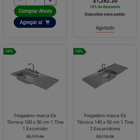
$1,282.20
10% de descuento
Comprar Ahora
Disponible sobre pedido
Añadir
Agregar
al
Agotado
-10%
-10%
Fregadero marca Eb
Fregadero marca Eb
Técnica 100 x 50 cm 1 Tina
Técnica 140 x 50 cm 1 Tina
1 Escurridor
2 Escurridores
$2,117.06
$3,113.26