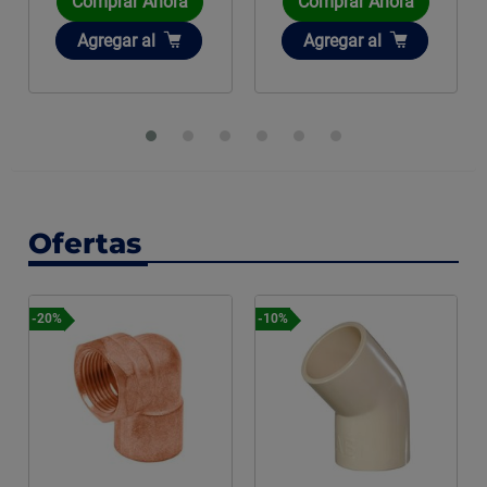
Comprar Ahora
Comprar Ahora
Añadir
Añadir
Agregar
al
Agregar
al
Ofertas
-20%
-10%