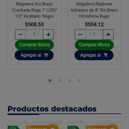
Regadera Sin Brazo
Regadera Redonda
Cuadrada Rugo 7 1/2X7
Antisarro de 8" Sin Brazo
1/2" Acabado Negro
Hiroshima Rugo
$508.53
$554.12
Comprar Ahora
Comprar Ahora
Añadir
Añadir
Agregar
al
Agregar
al
Productos destacados
Destacado
Destacado
-27%
-17%