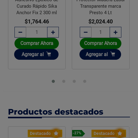
Curado Rápido Sika
Transparente marca
Anchor Fix 2 300 ml
Presto 4 Lt
$1,764.46
$2,024.40
Comprar Ahora
Comprar Ahora
Añadir
Añadir
Agregar
al
Agregar
al
Productos destacados
Destacado
Destacado
-27%