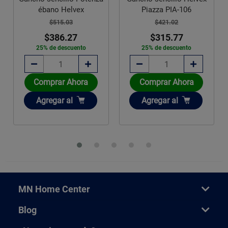
ébano Helvex
Piazza PIA-106
$515.03
$421.02
$386.27
$315.77
25% de descuento
25% de descuento
Comprar Ahora
Comprar Ahora
Añadir
Añadir
Agregar
al
Agregar
al
MN Home Center
Blog