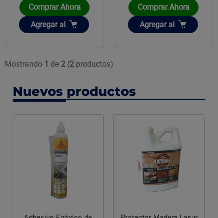
Comprar Ahora
Comprar Ahora
Añadir
Añadir
Agregar
al
Agregar
al
Mostrando
1
de
2
(
2
productos)
Nuevos productos
Adhesivo Epóxico de
Protector Madera Lasur