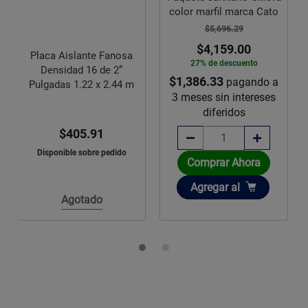
color marfil marca Cato
$5,696.29
$4,159.00
Placa Aislante Fanosa
27% de descuento
Densidad 16 de 2”
$1,386.33
pagando a
Pulgadas 1.22 x 2.44 m
3 meses sin intereses
diferidos
$405.91
Disponible sobre pedido
Comprar Ahora
Añadir
Agregar
al
Agotado