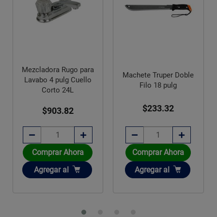
Mezcladora Rugo para
Machete Truper Doble
Lavabo 4 pulg Cuello
Filo 18 pulg
Corto 24L
$233.32
$903.82
Comprar Ahora
Comprar Ahora
Añadir
Añadir
Agregar
al
Agregar
al