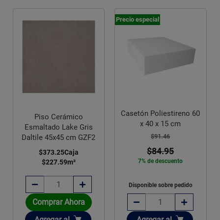
Precio especial
Casetón Poliestireno 60
Piso Cerámico
x 40 x 15 cm
Esmaltado Lake Gris
$91.46
Daltile 45x45 cm GZF2
$84.95
$373.25
Caja
7% de descuento
$227.59
m²
Disponible sobre pedido
Comprar Ahora
Añadir
Añadir
Agregar
al
Agregar
al