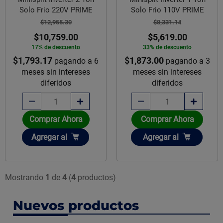
Solo Frio 220V PRIME
Solo Frio 110V PRIME
$12,955.30
$8,331.14
$10,759.00
$5,619.00
17% de descuento
33% de descuento
$1,793.17
$1,873.00
pagando a 6
pagando a 3
meses sin intereses
meses sin intereses
diferidos
diferidos
Comprar Ahora
Comprar Ahora
Añadir
Añadir
Agregar
al
Agregar
al
Mostrando
1
de
4
(
4
productos)
Nuevos productos