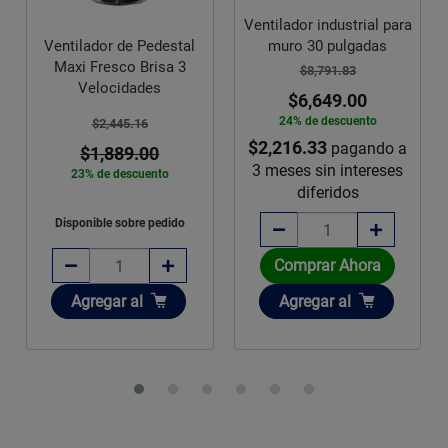
Ventilador industrial para
Ventilador de Pedestal
muro 30 pulgadas
Maxi Fresco Brisa 3
$8,791.83
Velocidades
$6,649.00
24% de descuento
$2,445.16
$2,216.33
pagando a
$1,889.00
3 meses sin intereses
23% de descuento
diferidos
Disponible sobre pedido
Comprar Ahora
Añadir
Añadir
Agregar
al
Agregar
al