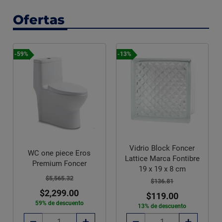
Ofertas
-59%
-13%
Vidrio Block Foncer
WC one piece Eros
Lattice Marca Fontibre
Premium Foncer
19 x 19 x 8 cm
$5,565.32
$136.81
$2,299.00
$119.00
59% de descuento
13% de descuento