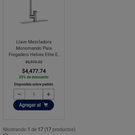
Llave Mezcladora
Monomando Para
Fregadero Helvex Elite E-
300
$5,970.32
$4,477.74
25% de descuento
Disponible sobre pedido
Añadir
Agregar
al
Mostrando
1
de
17
(
17
productos)