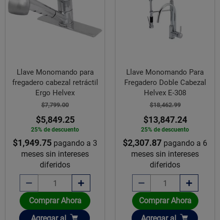
Llave Monomando para
Llave Monomando Para
fregadero cabezal retráctil
Fregadero Doble Cabezal
Ergo Helvex
Helvex E-308
$7,799.00
$18,462.99
$5,849.25
$13,847.24
25% de descuento
25% de descuento
$1,949.75
$2,307.87
pagando a 3
pagando a 6
meses sin intereses
meses sin intereses
diferidos
diferidos
Comprar Ahora
Comprar Ahora
Añadir
Añadir
Agregar
al
Agregar
al