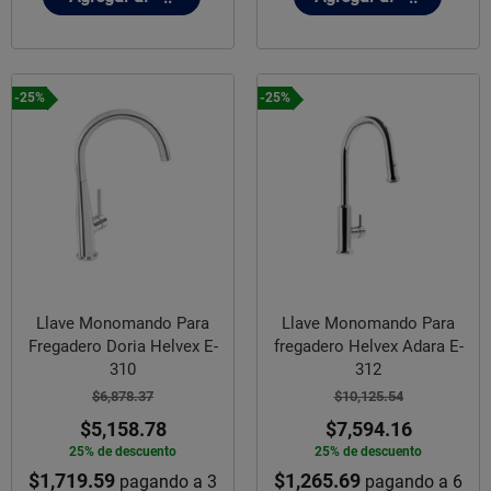
-25%
-25%
Llave Monomando Para
Llave Monomando Para
Fregadero Doria Helvex E-
fregadero Helvex Adara E-
310
312
$6,878.37
$10,125.54
$5,158.78
$7,594.16
25% de descuento
25% de descuento
$1,719.59
$1,265.69
pagando a 3
pagando a 6