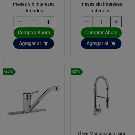
meses sin intereses
meses sin intereses
diferidos
diferidos
Comprar Ahora
Comprar Ahora
Añadir
Añadir
Agregar
al
Agregar
al
-25%
-25%
Llave Monomando para