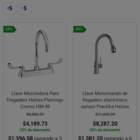
-25%
-25%
Llave Mezcladora Para
Llave Monomando de
Fregadero Helvex Flamingo
fregadero electrónico
Cromo HM-38
sensor Practika Helvex
$5,586.30
$11,049.59
$4,189.73
$8,287.20
25% de descuento
25% de descuento
$1,396.58
$1,381.20
pagando a 3
pagando a 6