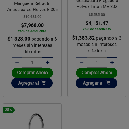
Mezcladora Fregadero
Manguera Retráctil
Helvex Tritón ME-302
Anticalcáreo Helvex E-306
$5,535.30
$10,624.00
$4,151.47
$7,968.00
25% de descuento
25% de descuento
$1,383.82
pagando a 3
$1,328.00
pagando a 6
meses sin intereses
meses sin intereses
diferidos
diferidos
Comprar Ahora
Comprar Ahora
Añadir
Añadir
Agregar
al
Agregar
al
-25%