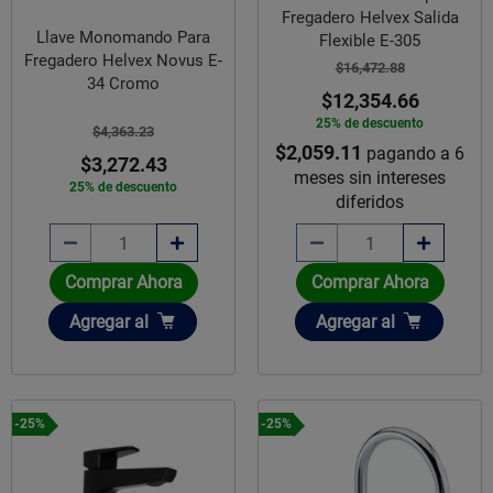
Fregadero Helvex Salida
Llave Monomando Para
Flexible E-305
Fregadero Helvex Novus E-
$16,472.88
34 Cromo
$12,354.66
25% de descuento
$4,363.23
$2,059.11
pagando a 6
$3,272.43
meses sin intereses
25% de descuento
diferidos
Comprar Ahora
Comprar Ahora
Añadir
Añadir
Agregar
al
Agregar
al
-25%
-25%