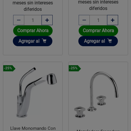
meses sin intereses
meses sin intereses
diferidos
diferidos
Comprar Ahora
Comprar Ahora
Añadir
Añadir
Agregar
al
Agregar
al
-25%
-25%
Llave Monomando Con