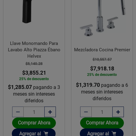
Llave Monomando Para
Lavabo Alto Piazza Ébano
Mezcladora Cocina Premier
Helvex
$10,557.57
$5,140.28
$7,918.18
$3,855.21
25% de descuento
25% de descuento
$1,319.70
pagando a 6
$1,285.07
pagando a 3
meses sin intereses
meses sin intereses
diferidos
diferidos
Comprar Ahora
Comprar Ahora
Añadir
Añadir
Agregar
al
Agregar
al