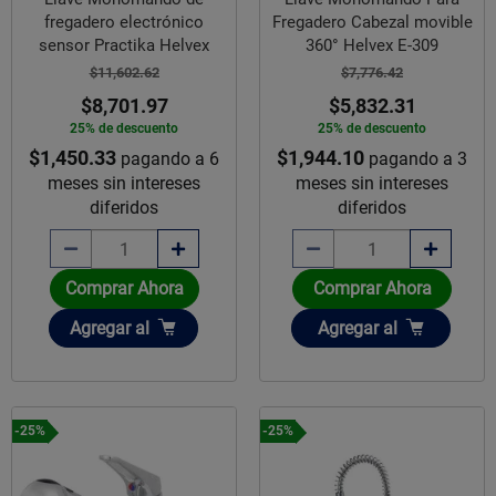
fregadero electrónico
Fregadero Cabezal movible
sensor Practika Helvex
360° Helvex E-309
$11,602.62
$7,776.42
$8,701.97
$5,832.31
25% de descuento
25% de descuento
$1,450.33
$1,944.10
pagando a 6
pagando a 3
meses sin intereses
meses sin intereses
diferidos
diferidos
Comprar Ahora
Comprar Ahora
Añadir
Añadir
Agregar
al
Agregar
al
-25%
-25%