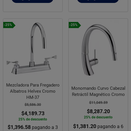
-25%
-25%
Mezcladora Para Fregadero
Monomando Curvo Cabezal
Albatros Helvex Cromo
Retráctil Magnético Cromo
HM-37
$11,049.59
$5,586.30
$8,287.20
$4,189.73
25% de descuento
25% de descuento
$1,381.20
pagando a 6
$1,396.58
pagando a 3