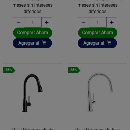
meses sin intereses
meses sin intereses
diferidos
diferidos
Comprar Ahora
Comprar Ahora
Añadir
Añadir
Agregar
al
Agregar
al
-25%
-25%
Llave Monomando de
Llave Monomando Para