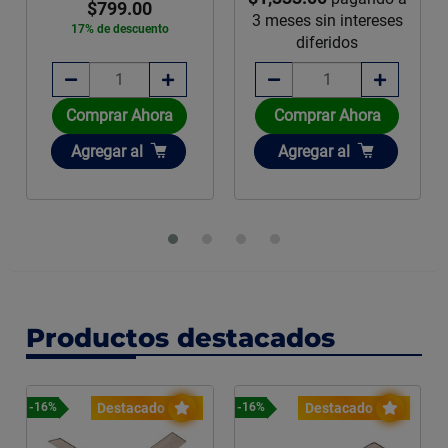
$799.00
3 meses sin intereses
17% de descuento
diferidos
Comprar Ahora
Comprar Ahora
Añadir
Añadir
Agregar
al
Agregar
al
Productos destacados
Destacado
Destacado
-16%
-16%