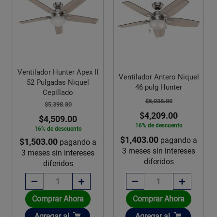
Ventilador Hunter Apex II
Ventilador Antero Niquel
52 Pulgadas Niquel
46 pulg Hunter
Cepillado
$5,038.80
$5,398.80
$4,209.00
$4,509.00
16% de descuento
16% de descuento
$1,403.00
pagando a
$1,503.00
pagando a
3 meses sin intereses
3 meses sin intereses
diferidos
diferidos
Comprar Ahora
Comprar Ahora
Añadir
Añadir
Agregar
al
Agregar
al