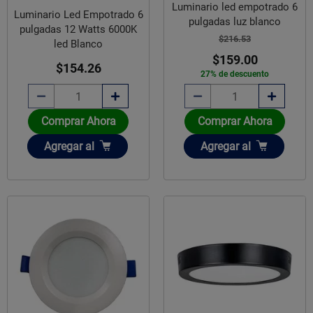
Luminario led empotrado 6
Luminario Led Empotrado 6
pulgadas luz blanco
pulgadas 12 Watts 6000K
$216.53
led Blanco
$159.00
$154.26
27% de descuento
Comprar Ahora
Comprar Ahora
Añadir
Añadir
Agregar
al
Agregar
al