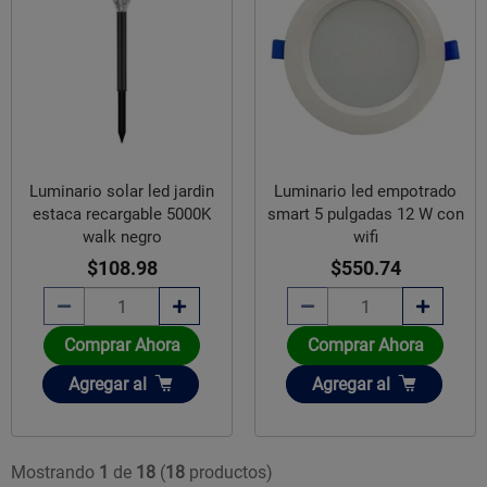
Luminario led empotrado
Luminario solar led jardin
smart 5 pulgadas 12 W con
estaca recargable 5000K
wifi
walk negro
$550.74
$108.98
Comprar Ahora
Comprar Ahora
Añadir
Añadir
Agregar
al
Agregar
al
Mostrando
1
de
18
(
18
productos)