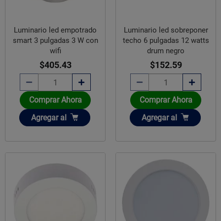
Luminario led empotrado
Luminario led sobreponer
smart 3 pulgadas 3 W con
techo 6 pulgadas 12 watts
wifi
drum negro
$405.43
$152.59
Comprar Ahora
Comprar Ahora
Añadir
Añadir
Agregar
al
Agregar
al