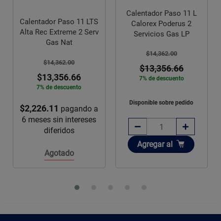
Calentador Paso 11 L
Calentador Paso 11 LTS
Calorex Poderus 2
Alta Rec Extreme 2 Serv
Servicios Gas LP
Gas Nat
$14,362.00
$14,362.00
$13,356.66
$13,356.66
7% de descuento
7% de descuento
Disponible sobre pedido
$2,226.11
pagando a
6 meses sin intereses
diferidos
Añadir
Agregar
al
Agotado