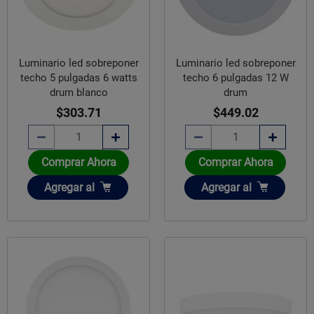
Luminario led sobreponer
Luminario led sobreponer
techo 6 pulgadas 12 W
techo 5 pulgadas 6 watts
drum
drum blanco
$449.02
$303.71
Comprar Ahora
Comprar Ahora
Añadir
Añadir
Agregar
al
Agregar
al