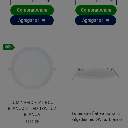
Comprar Ahora
Comprar Ahora
Añadir
Añadir
Agregar
al
Agregar
al
-20%
LUMINARIO FLAT ECO
BLANCO 9" LED 18W LUZ
Luminario flat empotrar 5
BLANCA
pulgadas led 6W luz blanco
$152.59