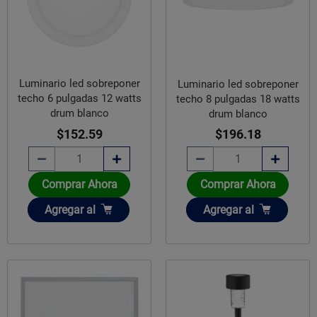
Luminario led sobreponer
Luminario led sobreponer
techo 6 pulgadas 12 watts
techo 8 pulgadas 18 watts
drum blanco
drum blanco
$152.59
$196.18
Comprar Ahora
Comprar Ahora
Añadir
Añadir
Agregar
al
Agregar
al