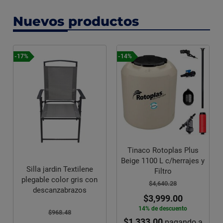
Nuevos productos
-17%
-14%
Tinaco Rotoplas Plus
Beige 1100 L c/herrajes y
Silla jardin Textilene
Filtro
plegable color gris con
$4,640.28
descanzabrazos
$3,999.00
14% de descuento
$968.48
$1,333.00
pagando a