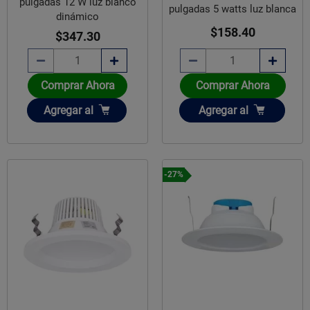
pulgadas 12 W luz blanco
pulgadas 5 watts luz blanca
dinámico
$158.40
$347.30
Comprar Ahora
Comprar Ahora
Añadir
Añadir
Agregar
al
Agregar
al
-27%