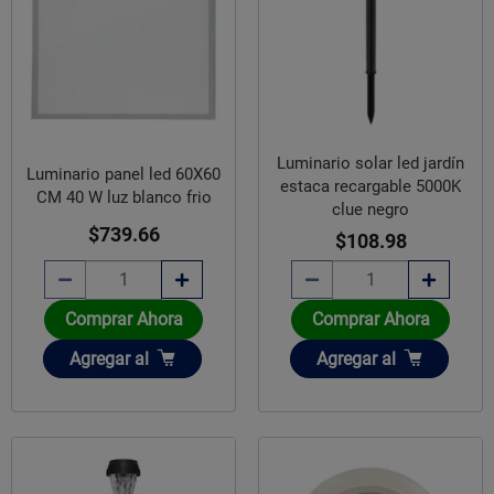
Luminario solar led jardín
Luminario panel led 60X60
estaca recargable 5000K
CM 40 W luz blanco frio
clue negro
$739.66
$108.98
Comprar Ahora
Comprar Ahora
Añadir
Añadir
Agregar
al
Agregar
al