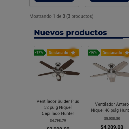
Mostrando
1
de
3
(
3
productos)
Nuevos productos
Destacado
Destacado
-17%
-16%
Ventilador Buider Plus
Ventilador Antero
52 pulg Niquel
Niquel 46 pulg Hunt
Cepillado Hunter
ver River Gray
$5,038.80
$4,798.79
 Rectificado
$4,209.00
0 cm ZS09