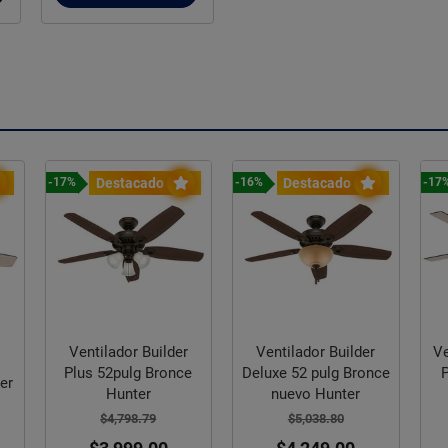
Destacado
Destacado
-17%
-16%
-17
Ventilador Builder
Ventilador Builder
Ve
Plus 52pulg Bronce
Deluxe 52 pulg Bronce
er
Hunter
nuevo Hunter
$4,798.79
$5,038.80