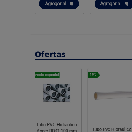
ir
Añadir
Añadir
gar
al
Agregar
al
Agregar
al
Ofertas
cial
Precio especial
-10%
C Hidráulico
Tubo Pvc Hidráulico
Tubo PVC Hidráuli
RD41 100 mm