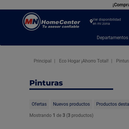
¡Compra
Ver disponibilidad
en mi zona
MN
Departamento
Home
Center
Principal
Eco Hogar ¡Ahorro Total!
Pintur
Pinturas
Ofertas
Nuevos productos
Productos dest
Mostrando
1
de
3
(
3
productos)