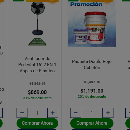
al
30
Ventilador de
Paquete Diablo Rojo
V
Pedestal 16" 2 EN 1
Cubetón
Lu
Aspas de Plástico
Friler
$1,487.70
$1,262.51
do
$1,191.00
$869.00
20% de descuento
31% de descuento
s
Comprar Ahora
Comprar Ahora