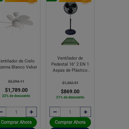
Ventilad
Ventilador de
entilador de Cielo
Pedestal Max
Pedestal 16" 2 EN 1
zerna Blanco Veker
Brisa 3 Vel
Aspas de Plástico
Friler
$2,445.
$2,294.11
$1,262.51
$1,889
$1,789.00
$869.00
23% de des
22% de descuento
31% de descuento
Disponible sob
Comprar Ahora
Comprar Ahora