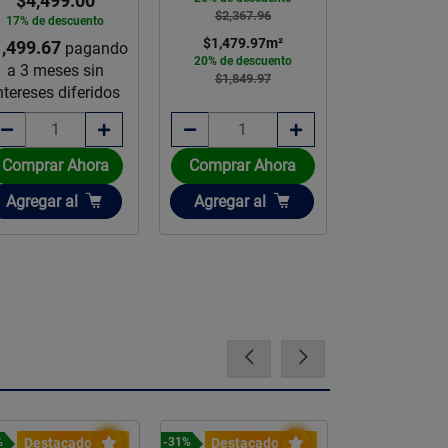
$4,499.00
cepillado 
$2,367.96
17% de descuento
$1,479.97
m²
,499.67
pagando
$4,558.
20% de descuento
a 3 meses sin
$1,849.97
$3,419
ntereses diferidos
25% de des
Disponible sob
Comprar Ahora
Comprar Ahora
Añadir
Añadir
Agregar
al
Agregar
al
Agota
Destacado
Destacado
Destac
%
-31%
-23%