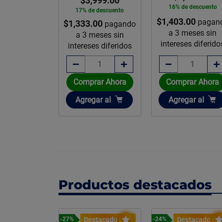
$3,999.00
16% de descuento
17% de descuento
$1,403.00
pagan
67.54
Caja
$1,333.00
pagando
46.70
m²
a 3 meses sin
a 3 meses sin
intereses diferido
intereses diferidos
rar Ahora
Comprar Ahora
Comprar Ahora
ir
Añadir
Añadir
gar
al
Agregar
al
Agregar
al
Productos destacados
stacado
Destacado
Destacado
-27%
-24%