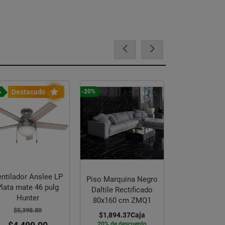
Destacado
%
-20%
-25%
ntilador Anslee LP
Piso Marquina Negro
Plata mate 46 pulg
Daltile Rectificado
Hunter
80x160 cm ZMQ1
Ventilador 
$5,398.80
Deluxe 52 pul
$1,894.37
Caja
20% de descuento