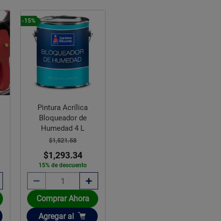
-15%
Pintura Acrílica
Bloqueador de
Humedad 4 L
$1,521.58
$1,293.34
15% de descuento
Comprar Ahora
Añadir
Agregar
al