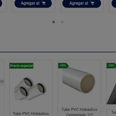
Añadir
Añadir
Agregar
al
Agregar
al
-10%
-10%
-10
Tubo PVC Hidráulico
Tubo PVC HID CEM
T
co
Cementado 1/2