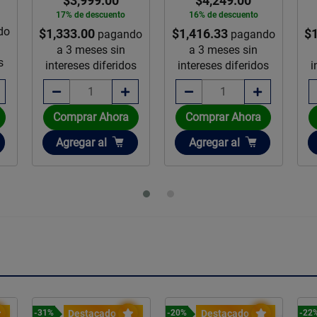
$3,999.00
$4,249.00
17% de descuento
16% de descuento
do
$1,333.00
$1,416.33
$1
pagando
pagando
a 3 meses sin
a 3 meses sin
s
intereses diferidos
intereses diferidos
i
Comprar Ahora
Comprar Ahora
Añadir
Añadir
Agregar
al
Agregar
al
Destacado
Destacado
-31%
-20%
-22