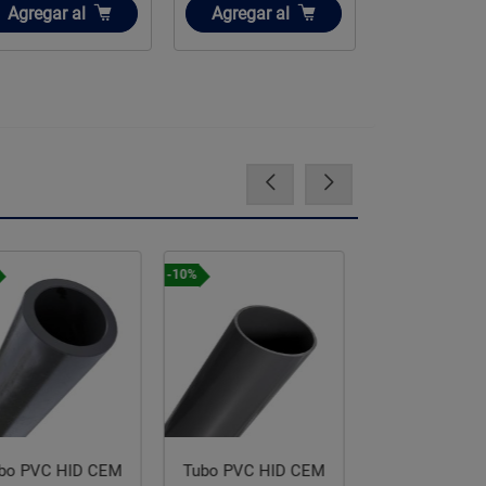
Añadir
Añadir
Añadir
Agregar
al
Agregar
al
Agregar
Precio especial
Precio especial
%
ubo PVC HID CEM
Tubo Poliducto Negro
Tubo Poliduc