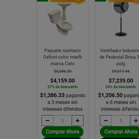
Paquete sanitario
Ventilador Industri
Oxford color marfil
de Pedestal Brisa 
marca Cato
pulg
eabilizante
$5,696.29
$9,517.94
co Fibratado
$4,159.00
$7,239.00
mpac 5000 19
27% de descuento
24% de descuento
L
$1,386.33
$1,206.50
pagando
pagan
,530.85
a 3 meses sin
a 6 meses sin
intereses diferidos
intereses diferido
rar Ahora
Comprar Ahora
Comprar Ahora