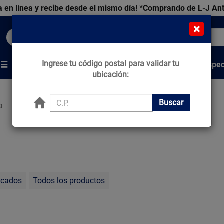
 en línea y recibe desde el mismo día!
*Comprando de L-J An
×
Buscar productos, marcas y ofertas...
Ingrese tu código postal para validar tu
Venta Espec
s
Marcas
Tips que Construyen
ubicación:
Buscar
a
acados
Todos los productos