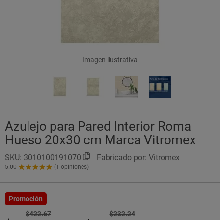
Imagen ilustrativa
Azulejo para Pared Interior Roma
Hueso 20x30 cm Marca Vitromex
SKU:
3010100191070
Fabricado por: Vitromex
5.00
(1 opiniones)
5.00
de
5
Estrellas!
Promoción
$422.67
$232.24