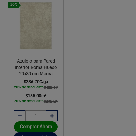
-20%
Azulejo para Pared
Interior Roma Hueso
20x30 cm Marca
Vitromex
$336.70
Caja
20% de descuento
$422.67
$185.00
m²
20% de descuento
$232.24
Comprar Ahora