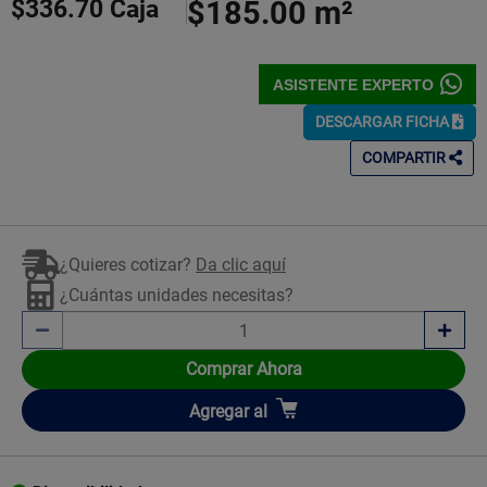
$336.70
Caja
$185.00
m²
ASISTENTE EXPERTO
DESCARGAR FICHA
COMPARTIR
¿Quieres cotizar?
Da clic aquí
¿Cuántas unidades necesitas?
Comprar Ahora
Añadir
Agregar
al