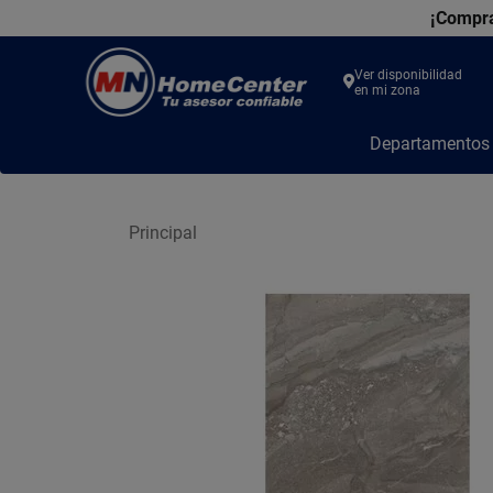
¡Compra
Ver disponibilidad
en mi zona
MN
Departamento
Home
Center
Principal