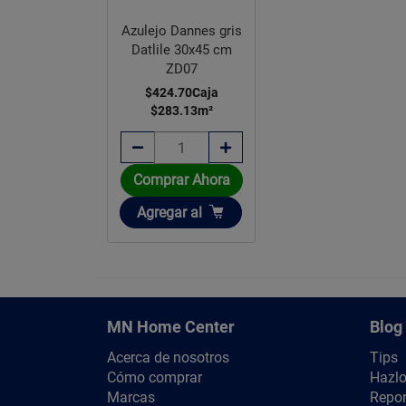
Azulejo Dannes gris
Datlile 30x45 cm
ZD07
$424.70
Caja
$283.13
m²
Comprar Ahora
Añadir
Agregar
al
MN Home Center
Blog
Acerca de nosotros
Tips
Cómo comprar
Hazlo
Marcas
Repor