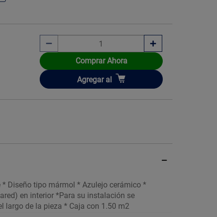
Comprar Ahora
Añadir
Agregar
al
te * Diseño tipo mármol * Azulejo cerámico *
red) en interior *Para su instalación se
 largo de la pieza * Caja con 1.50 m2