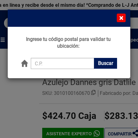
 en línea y recibe desde el mismo día!
*Comprando de L-J An
×
Buscar productos, marcas y ofertas...
Ingrese tu código postal para validar tu
Venta Espec
s
Marcas
Tips que Construyen
ubicación:
Buscar
Azulejo Dannes gris Datli
SKU:
3010100160670
Fabricado por: Dal
$424.70
Caja
$283.1
ASISTENTE EXPERTO
COMPARTIR