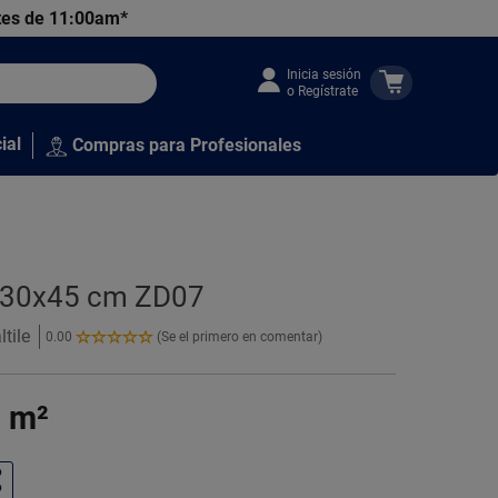
tes de 11:00am*
Inicia sesión
o Regístrate
ial
Compras para Profesionales
le 30x45 cm ZD07
tile
0.00
(Se el primero en comentar)
0.00
de
5
3
m²
Estrellas!