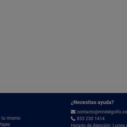
¿Necesitas ayuda?
contacto@mndelgolfo.c
 tu mismo
833 230 1414
tajes
Horario de Atención: Lunes 