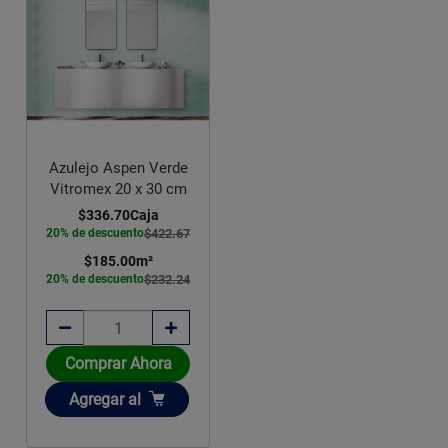
Azulejo Aspen Verde
Vitromex 20 x 30 cm
$336.70
Caja
20% de descuento
$422.67
$185.00
m²
20% de descuento
$232.24
Comprar Ahora
Añadir
Agregar
al