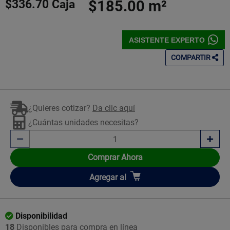
$336.70
Caja
$185.00
m²
ASISTENTE EXPERTO
COMPARTIR
¿Quieres cotizar?
Da clic aquí
¿Cuántas unidades necesitas?
Comprar Ahora
Añadir
Agregar
al
Disponibilidad
18
Disponibles para compra en línea