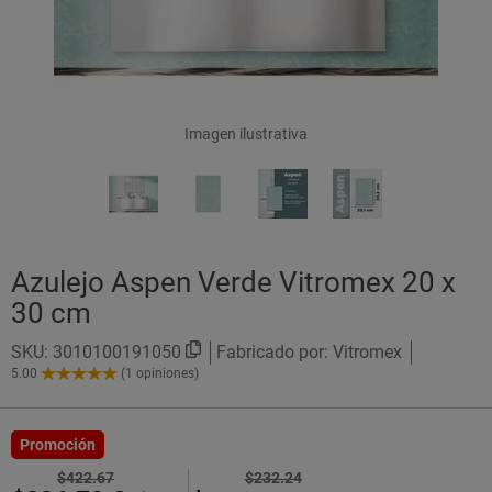
Imagen ilustrativa
Azulejo Aspen Verde Vitromex 20 x
30 cm
SKU:
3010100191050
Fabricado por: Vitromex
5.00
(1 opiniones)
5.00
de
5
Estrellas!
Promoción
$422.67
$232.24