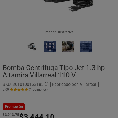
Imagen ilustrativa
Bomba Centrífuga Tipo Jet 1.3 hp
Altamira Villarreal 110 V
SKU:
3010100163185
Fabricado por: Villarreal
5.00
(1 opiniones)
5.00
de
5
Estrellas!
Promoción
$3,913.75
$3,444.10