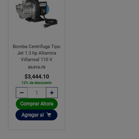
Bomba Centrífuga Tipo
Jet 1.3 hp Altamira
Villarreal 110 V
$3,913.75
$3,444.10
12% de descuento
Comprar Ahora
Añadir
Agregar
al