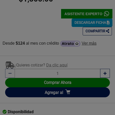
ASISTENTE EXPERTO
DESCARGAR FICHA
COMPARTIR
Desde
$124
al mes con crédito
Ver más
¿Quieres cotizar?
Da clic aquí
Comprar Ahora
Añadir
Agregar
al
Disponibilidad