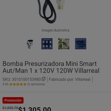
Imagen ilustrativa
Bomba Presurizadora Mini Smart
Aut/Man 1 x 120V 120W Villarreal
SKU:
3010100153980
Fabricado por: Villarreal
5.00
(2 opiniones)
5.00
de
5
Estrellas!
Promoción
$1,653.70
$1,305.00