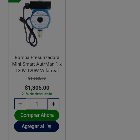
Bomba Presurizadora
Mini Smart Aut/Man 1 x
120V 120W Villarreal
$1,653.70
$1,305.00
21% de descuento
Comprar Ahora
Añadir
Agregar
al