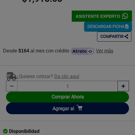
ASISTENTE EXPERTO
DESCARGAR FICHA
COMPARTIR
Desde
$164
al mes con crédito
Ver más
¿Quieres cotizar?
Da clic aquí
Comprar Ahora
Añadir
Agregar
al
Disponibilidad