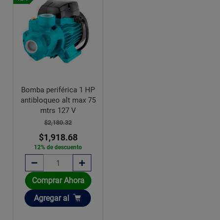
Bomba periférica 1 HP
antibloqueo alt max 75
mtrs 127 V
$2,180.32
$1,918.68
12% de descuento
Comprar Ahora
Añadir
Agregar
al