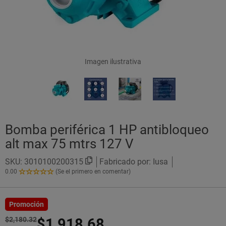
Imagen ilustrativa
Bomba periférica 1 HP antibloqueo
alt max 75 mtrs 127 V
SKU:
3010100200315
Fabricado por: Iusa
0.00
(Se el primero en comentar)
0.00
de
5
Estrellas!
Promoción
$2,180.32
$1,918.68