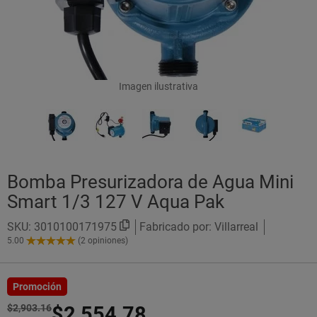
Imagen ilustrativa
Bomba Presurizadora de Agua Mini
Smart 1/3 127 V Aqua Pak
SKU:
3010100171975
Fabricado por: Villarreal
5.00
(2 opiniones)
5.00
de
5
Estrellas!
Promoción
$2,903.16
$2,554.78