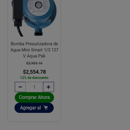
Bomba Presurizadora de
Agua Mini Smart 1/3 127
V Aqua Pak
$2,903.16
$2,554.78
12% de descuento
Comprar Ahora
Añadir
Agregar
al