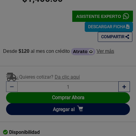
ASISTENTE EXPERTO
DESCARGAR FICHA
COMPARTIR
Desde
$120
al mes con crédito
Ver más
¿Quieres cotizar?
Da clic aquí
Comprar Ahora
Añadir
Agregar
al
Disponibilidad