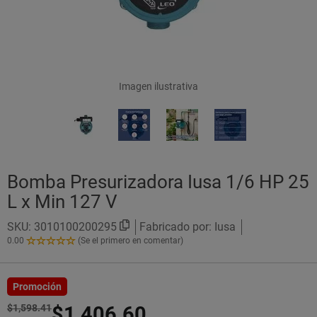
Imagen ilustrativa
Bomba Presurizadora Iusa 1/6 HP 25
L x Min 127 V
SKU:
3010100200295
Fabricado por: Iusa
0.00
(Se el primero en comentar)
0.00
de
5
Estrellas!
Promoción
$1,598.41
$1,406.60