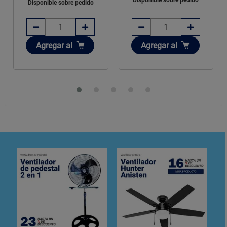
Disponible sobre pedido
Añadir
Añadir
Agregar
al
Agregar
al