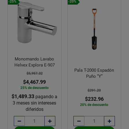
-25%
-20%
Monomando Lavabo
Helvex Explora E-907
Pala T-2000 Espadón
$5,957.32
Puño “Y”
$4,467.99
25% de descuento
$291.20
$1,489.33
pagando a
$232.96
3 meses sin intereses
20% de descuento
diferidos