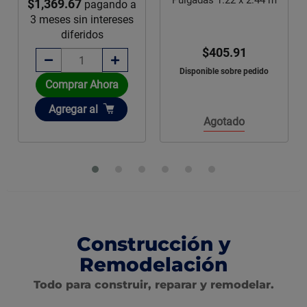
Pulgadas 1.22 x 2.44 m
$1,369.67
pagando a
3 meses sin intereses
diferidos
$405.91
Disponible sobre pedido
Comprar Ahora
Añadir
Agregar
al
Agotado
Construcción y
Remodelación
Todo para construir, reparar y remodelar.