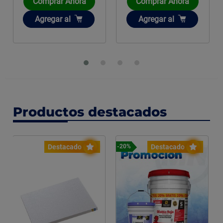
Comprar Ahora
Comprar Ahora
Añadir
Añadir
Agregar
al
Agregar
al
Productos destacados
Destacado
Destacado
-20%