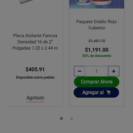
Paquete Diablo Rojo
Cubetón
Placa Aislante Fanosa
$1,487.70
Densidad 16 de 2”
Pulgadas 1.22 x 2.44 m
$1,191.00
20% de descuento
$405.91
Disponible sobre pedido
Comprar Ahora
Añadir
Agregar
al
Agotado