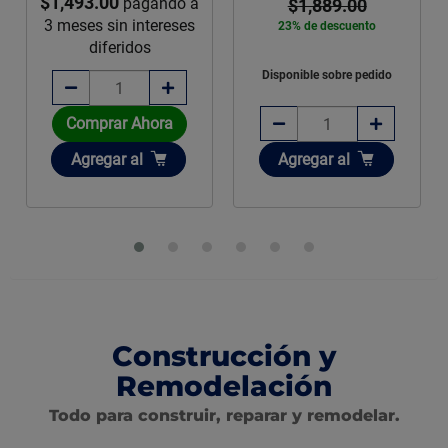
$1,493.00
pagando a
$1,889.00
3 meses sin intereses
23% de descuento
diferidos
Disponible sobre pedido
Comprar Ahora
Añadir
Añadir
Agregar
al
Agregar
al
Construcción y
Remodelación
Todo para construir, reparar y remodelar.