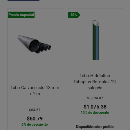
-10%
-12%
Tubo Gas 20 MM 1/2
Tubo Hidráulico
Rollo 100 ML
Tuboplus Rotoplas 1½
$4,887.48
pulgada
$4,300.98
12% de descuento
$1,194.87
$1,433.66
pagando a
$1,075.38
3 meses sin intereses
10% de descuento
diferidos
Disponible sobre pedido