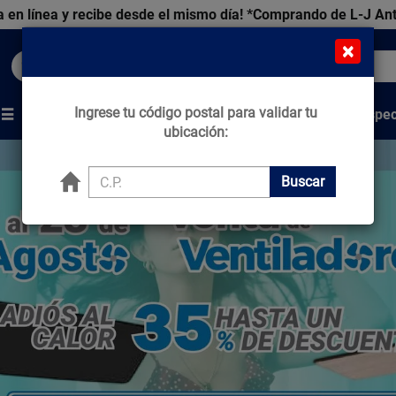
 en línea y recibe desde el mismo día!
*Comprando de L-J An
×
Buscar productos, marcas y ofertas...
Ingrese tu código postal para validar tu
Venta Espec
s
Marcas
Tips que Construyen
ubicación:
Buscar