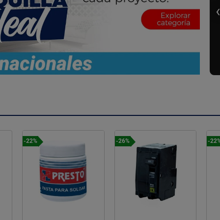
-26%
-22%
-23