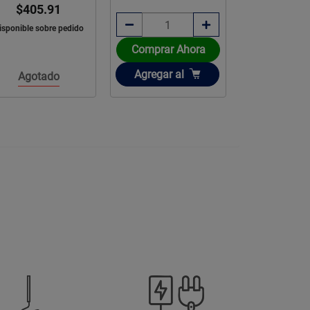
$405.91
isponible sobre pedido
Comprar Ahora
Comprar 
Añadir
Añadir
Agregar
al
Agregar
a
Agotado