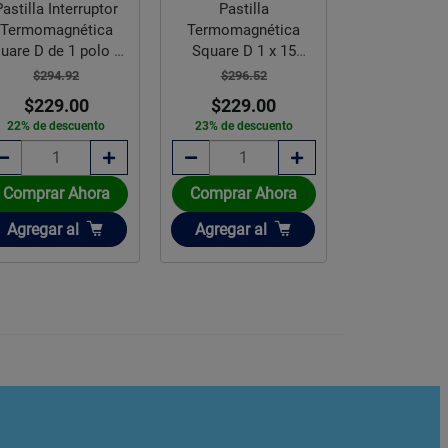
Pastilla
Pastilla
Pasta Fun
Termomagnética
Termomagnética
Soldar Cobr
Square D 1 x 15
Square D 2 x 30 amp
Prest
ampers
$296.52
$1,076.28
$128.7
$229.00
$799.00
$99.
23% de descuento
26% de descuento
23% de des
Comprar Ahora
Comprar Ahora
Comprar 
Añadir
Añadir
Añadir
Agregar
al
Agregar
al
Agregar
a