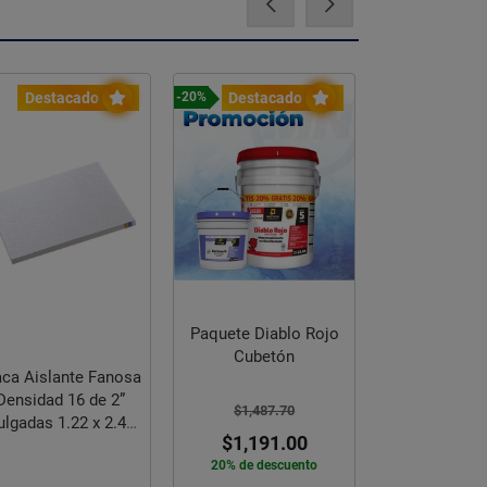
Destacado
Destacado
Destac
-20%
-24%
Ventilado
Paquete Diablo Rojo
Pedestal 2 E
Cubetón
de Aluminio
aca Aislante Fanosa
Densidad 16 de 2”
$1,487.70
$2,186.
ulgadas 1.22 x 2.44
$1,191.00
m
$1,669
20% de descuento
24% de des