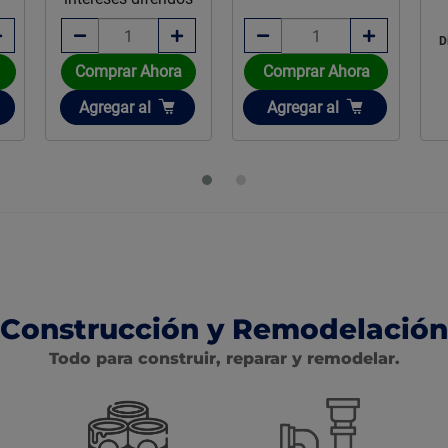
D
Comprar Ahora
Comprar Ahora
Añadir
Añadir
Agregar
al
Agregar
al
Construcción y Remodelación
Todo para construir, reparar y remodelar.