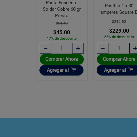
 Fundente
Pasta Fundente
Pastilla 1 x 30
 Cobre 60 gr
Soldar Cobre 100 g
amperes Square D
resto
Presto
$294.92
$54.43
$70.36
$229.00
45.00
$55.00
22% de descuento
e descuento
22% de descuento
rar Ahora
Comprar Ahora
Comprar Ahora
ir
Añadir
Añadir
gar
al
Agregar
al
Agregar
al