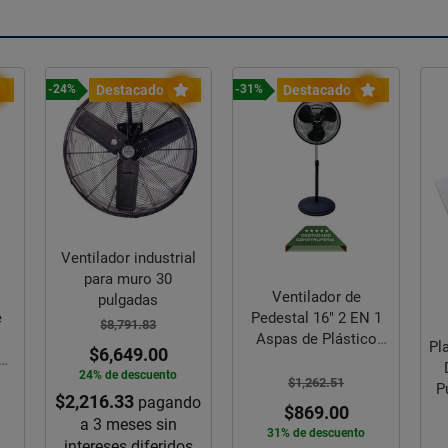
Destacado
Destacado
-24%
-31%
Ventilador industrial
para muro 30
Ventilador de
pulgadas
Pedestal 16" 2 EN 1
e
$8,791.83
Aspas de Plástico
o
Pl
$6,649.00
Friler
19
24% de descuento
$1,262.51
P
$2,216.33
pagando
$869.00
a 3 meses sin
31% de descuento
intereses diferidos