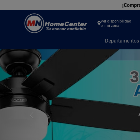
¡Compra
Ver disponibilidad
en mi zona
MN
Departamento
Home
Center