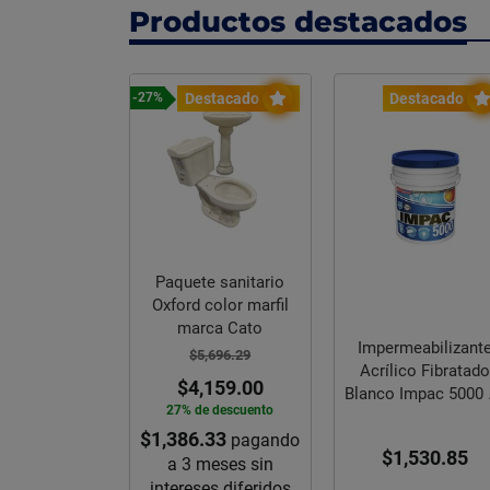
Productos destacados
stacado
Destacado
Destacado
-27%
Paquete sanitario
Oxford color marfil
ilador de
marca Cato
l 16" 2 EN 1
Impermeabilizant
$5,696.29
de Plástico
Acrílico Fibratad
$4,159.00
Friler
Blanco Impac 5000 
27% de descuento
L
,262.51
$1,386.33
pagando
69.00
$1,530.85
a 3 meses sin
e descuento
intereses diferidos