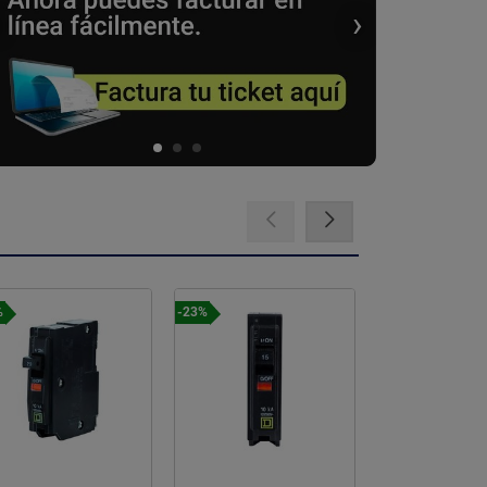
‹
›
%
-26%
-23%