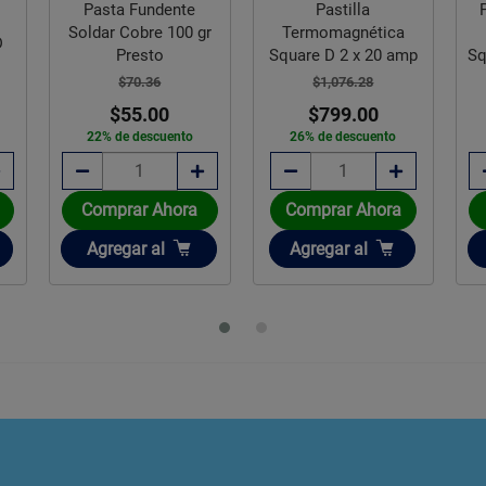
Pastilla
Pastilla Interruptor
r
Termomagnética
Termomagnética
Square D 2 x 20 amp
Square D de 1 polo 20
A
$1,076.28
$294.92
$799.00
$229.00
26% de descuento
22% de descuento
Comprar Ahora
Comprar Ahora
Añadir
Añadir
Agregar
al
Agregar
al