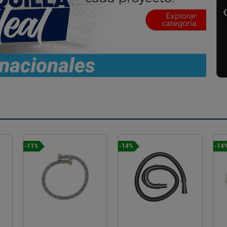
-11%
-14%
-14