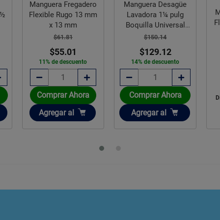
Manguera Fregadero
Manguera Desagüe
M
 ½
Flexible Rugo 13 mm
Lavadora 1¼ pulg
F
x 13 mm
Boquilla Universal
Coflex
$61.81
$150.14
$55.01
$129.12
11% de descuento
14% de descuento
Comprar Ahora
Comprar Ahora
D
Añadir
Añadir
Agregar
al
Agregar
al