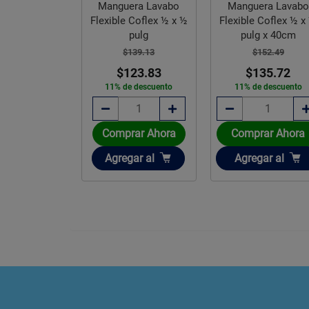
a Fregadero
Manguera Lavabo
Manguera Lavabo
 Coflex Tipo T
Flexible Coflex ½ x ½
Flexible Coflex ½ x
 pulgx55cm
pulg
pulg x 40cm
330.19
$139.13
$152.49
93.87
$123.83
$135.72
e descuento
11% de descuento
11% de descuento
rar Ahora
Comprar Ahora
Comprar Ahora
ir
Añadir
Añadir
gar
al
Agregar
al
Agregar
al