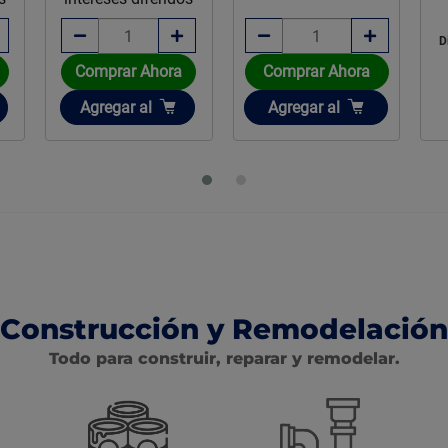
$405.91
Disponible sobre pedido
Comprar Ahora
Añadir
Agregar
al
Agotado
Construcción y Remodelación
Todo para construir, reparar y remodelar.