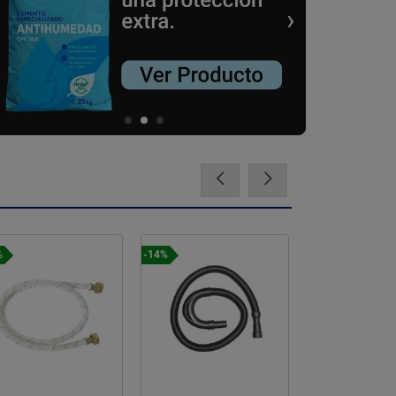
‹
›
%
-14%
-11%