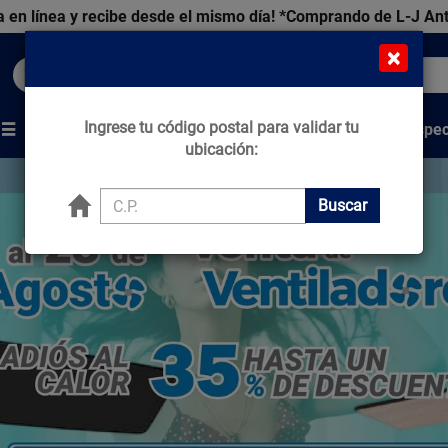
 en línea y recibe desde el mismo día!
*Comprando de L-J An
×
Buscar productos, marcas y ofertas...
Ingrese tu código postal para validar tu
Venta Espec
s
Marcas
Tips que Construyen
ubicación:
Buscar