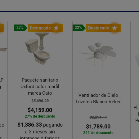
Destacado
Destacado
-22%
-20
Ventilador de Cielo
P
Luzerna Blanco Veker
Placa Aislante Fanosa
Densidad 16 de 2”
$2,294.11
Pulgadas 1.22 x 2.44
do
$1,789.00
m
22% de descuento
s