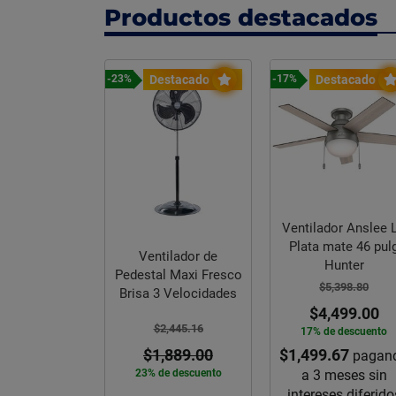
Productos destacados
stacado
Destacado
Destacado
-17%
-27%
Ventilador Anslee LP
Paquete sanitario
Plata mate 46 pulg
Oxford color marfil
ilador de
Hunter
marca Cato
 Maxi Fresco
$5,398.80
$5,696.29
 Velocidades
$4,499.00
$4,159.00
,445.16
17% de descuento
27% de descuento
$1,499.67
$1,386.33
,889.00
pagando
pagan
a 3 meses sin
a 3 meses sin
e descuento
intereses diferidos
intereses diferido