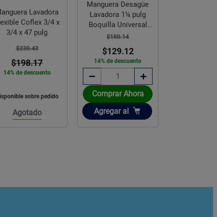
Manguera Desagüe
Manguera M
anguera Lavadora
Lavadora 1¼ pulg
Flexible Par
lexible Coflex 3/4 x
Boquilla Universal
Fluidma
3/4 x 47 pulg
Coflex
1/2X1/2X
$150.14
$109.8
$230.43
$129.12
$97.
$198.17
14% de descuento
11% de des
14% de descuento
Comprar Ahora
Comprar 
isponible sobre pedido
Añadir
Añadir
Agregar
al
Agregar
a
Agotado