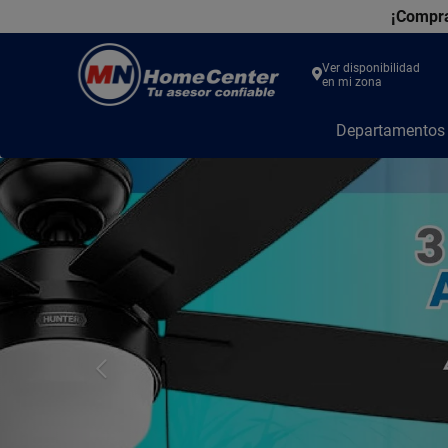
¡Compra
Ver disponibilidad
en mi zona
MN
Departamento
Home
Center