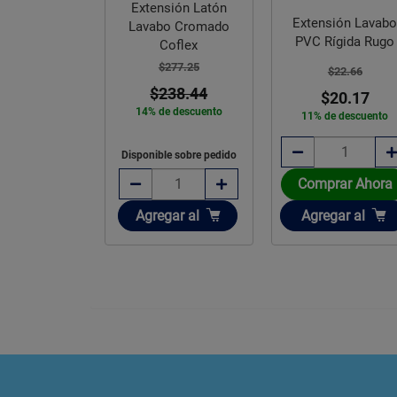
sión Latón
Extensión Eléctric
Extensión Lavabo
o Cromado
Uso Rudo Volteck 
PVC Rígida Rugo
oflex
m Calibre 16 Naran
277.25
$22.66
$265.50
38.44
$20.17
$199.00
e descuento
11% de descuento
25% de descuento
e sobre pedido
Comprar Ahora
Comprar Ahora
Añadir
ir
Añadir
Agregar
al
gar
al
Agregar
al