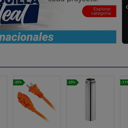
Prec
-25%
-11%