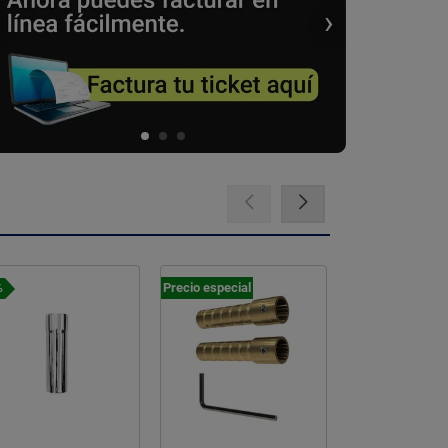
‹
›
io especial
-24%
-11%