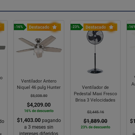
Destacado
Destacado
-16%
-23%
-16
ho
Ventilador Antero
A
Niquel 46 pulg Hunter
Ventilador de
Pedestal Maxi Fresco
$5,038.80
Brisa 3 Velocidades
$4,209.00
16% de descuento
$2,445.16
$1,403.00
pagando
$
$1,889.00
do
a 3 meses sin
23% de descuento
intereses diferidos
s
i