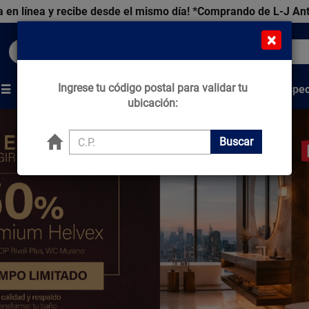
 en línea y recibe desde el mismo día!
*Comprando de L-J An
×
Buscar productos, marcas y ofertas...
Ingrese tu código postal para validar tu
Venta Espec
s
Marcas
Tips que Construyen
ubicación:
Buscar