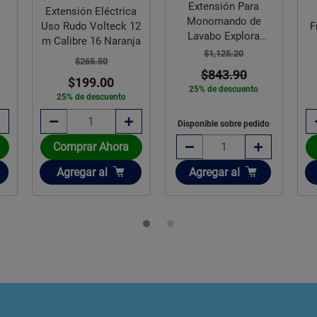
Extensión Para
Extensión Latón
a
Monomando de
Fregadero Cromado
12
Lavabo Explora
Rugo
ja
Helvex TH-965
$1,125.20
$174.43
$843.90
$155.25
25% de descuento
11% de descuento
Disponible sobre pedido
Comprar Ahora
D
Añadir
Añadir
Agregar
al
Agregar
al