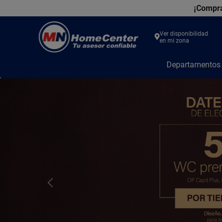
¡Compra
Ver disponibilidad
en mi zona
MN
Departamento
Home
Center