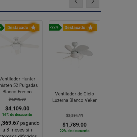
Destacado
Destacado
Destac
%
-22%
-27%
Ventilador Hunter
Paquete sa
nisten 52 Pulgadas
Oxford color marfil
Blanco Fresco
marca C
Ventilador de Cielo
$4,918.80
$5,696.
Luzerna Blanco Veker
$4,109.00
$4,159
16% de descuento
27% de des
$2,294.11
1,369.67
$1,386.33
pagando
p
$1,789.00
a 3 meses sin
a 3 mese
22% de descuento
ntereses diferidos
intereses d