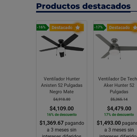
Productos destacados
stacado
Destacado
Destacado
-16%
-17%
or Industrial
Ventilador Hunter
Ventilador De Tec
stal Brisa 30
Anisten 52 Pulgadas
Aker Hunter 52
pulg
Negro Mate
Pulgadas
,517.94
$4,918.80
$5,365.14
,239.00
$4,109.00
$4,479.00
e descuento
16% de descuento
17% de descuento
.50
$1,369.67
$1,493.00
pagando
pagando
pagan
meses sin
a 3 meses sin
a 3 meses sin
es diferidos
intereses diferidos
intereses diferido