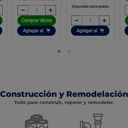
Disponible sobre pedido
Comprar Ahora
Añadir
Añadir
Agregar
al
Agregar
al
Construcción y Remodelación
Todo para construir, reparar y remodelar.