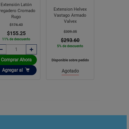
Extensión F
Extensión Eléctrica
Extension Helvex
PVC Rígid
Volteck Naranja 10 m
Vastago Armado
Valvex
$26.5
$223.67
$23.
$169.00
$309.05
11% de des
24% de descuento
$293.60
5% de descuento
Comprar Ahora
Comprar 
isponible sobre pedido
Añadir
Añadir
Agregar
al
Agregar
a
Agotado