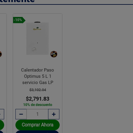
hasta un 70%, funciona con baja presión. Agua c
asesoría y servicio técnico en todo el país. Fun
garantía.
-10%
Calentador Paso
Optimus 5 L 1
servicio Gas LP
¿CÓMO FUNCIONA?
$3,102.04
Mantiene la temperatura estable durante 
$2,791.83
Calienta el agua más rápido.
10% de descuento
Agua caliente continua e ilimitada.
Tanque porcelanizado más durable.
NO requiere presión de agua.
Comprar Ahora
Permite mezclar confortablemente agua
caliente y fría.