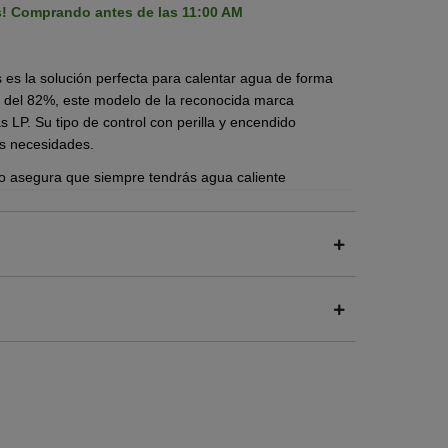
s! Comprando antes de las 11:00 AM
es la solución perfecta para calentar agua de forma
ca del 82%, este modelo de la reconocida marca
P. Su tipo de control con perilla y encendido
us necesidades.
uto asegura que siempre tendrás agua caliente
acto y tipo de alimentación a gas LP lo hacen ideal
, el Boiler de Paso ODP-06 Optimus es una excelente
a eficiente y segura.
cenado en tanque o cilindro, por lo que es ideal
En cambio, un
calentador de gas natural
se conecta
n suministro continuo sin necesidad de recargas.
, ya que
no son intercambiables
: cada equipo está
gas. Usar el gas incorrecto puede afectar el
calentador.
 la llave lo que se transmite en un ahorro de gas de