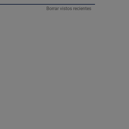
aliente continua para toda la familia, cuenta con
Borrar vistos recientes
ciona con 2 pilas tipo D 1.5V no incluidas. 2 años de
todo el baño.