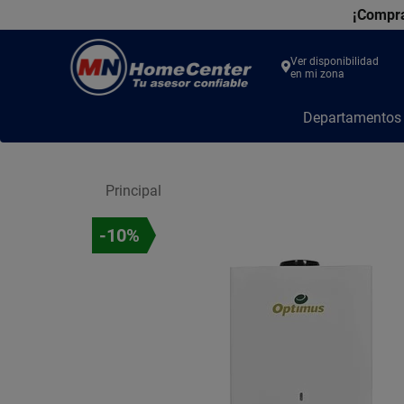
¡Compra
Ver disponibilidad
en mi zona
MN
Departamento
Home
Center
Principal
-10%