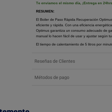
Te enviamos el mismo día,
¡Entrega en 24hr
RESUMEN:
El Boiler de Paso Rápida Recuperación Optimus 
eficiente y rápida. Con una eficiencia energéti
Optimus garantiza un consumo adecuado de gas L
manual lo hacen fácil de usar y ajustar según t
El tiempo de calentamiento de 5 litros por min
disponible en tu hogar. Además, su diseño comp
para espacios reducidos. Con su tiraje natural
Reseñas de Clientes
opción para disfrutar de agua caliente de maner
Un
calentador de gas LP
funciona con gas alma
para zonas donde no hay red de gas natural. 
Métodos de pago
directamente a la red domiciliaria, ofreciendo u
Es muy importante elegir el calentador correcto
diseñado para operar con un tipo específico de 
funcionamiento, la eficiencia y la seguridad del 
BENEFICIOS:
ntemente
ideal para 1 baño, enciende únicamente al abrir