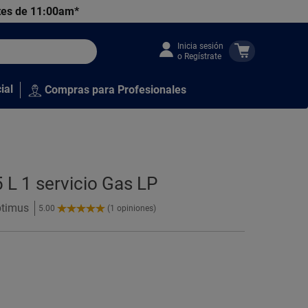
tes de 11:00am*
Inicia sesión
o Regístrate
ial
Compras para Profesionales
 L 1 servicio Gas LP
ptimus
5.00
(1 opiniones)
5.00
de
5
Estrellas!