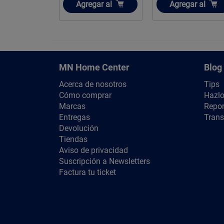
Añadir
Añadir
Agregar
al
Agregar
al
MN Home Center
Blog
Acerca de nosotros
Tips
Cómo comprar
Hazlo
Marcas
Repor
Entregas
Trans
Devolución
Tiendas
Aviso de privacidad
Suscripción a Newsletters
Factura tu ticket