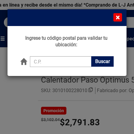
 en línea y recibe desde el mismo día!
*Comprando de L-J An
×
Buscar productos, marcas y ofertas...
Ingrese tu código postal para validar tu
Venta Espec
s
Marcas
Tips que Construyen
ubicación:
Buscar
Calentador Paso Optimus 5
SKU:
3010100228010
Fabricado por: O
Promoción
$3,102.04
$2,791.83