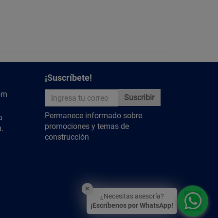
so es intensivo, verifica que no haya fugas de agua
a. Es fundamental inspeccionar el impulsor y el sello
ión o daños, reemplázalos para evitar pérdida de
escombros en la entrada y salida de la bomba para
¡Suscríbete!
nalmente, asegúrate de que el motor esté libre de
om
Suscribir
mentación sea la adecuada (110V) para evitar
Permanece informado sobre
a
promociones y temas de
.
construcción
8 m (con Pichancha)
4.8 bar (4.8 kg/cm2
48 m
×
¿Necesitas asesoría?
127 V?
¡Escríbenos por WhatsApp!