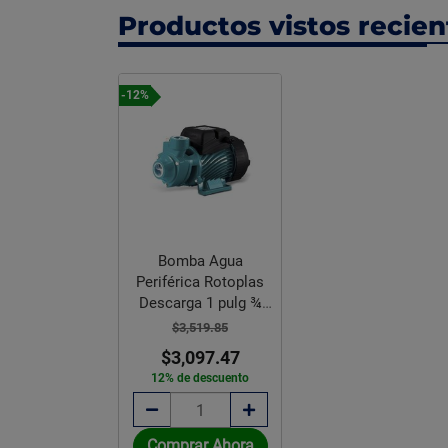
Productos vistos recie
-12%
Bomba Agua
Periférica Rotoplas
Descarga 1 pulg ¾
HP 110V
$3,519.85
$3,097.47
12% de descuento
Comprar Ahora