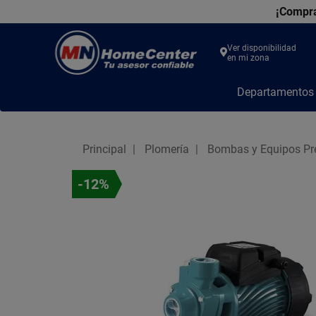
¡Compra
Ver disponibilidad
en mi zona
MN
Departamento
Home
Center
Principal
Plomería
Bombas y Equipos Pr
-12%