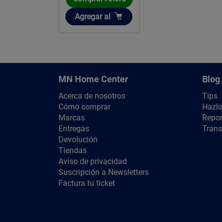
Añadir
Agregar
al
MN Home Center
Blog
Acerca de nosotros
Tips
Cómo comprar
Hazlo
Marcas
Repor
Entregas
Trans
Devolución
Tiendas
Aviso de privacidad
Suscripción a Newsletters
Factura tu ticket