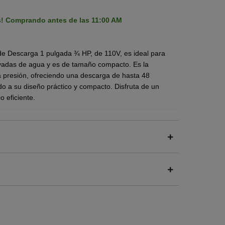
s! Comprando antes de las 11:00 AM
de Descarga 1 pulgada ¾ HP, de 110V, es ideal para
evadas de agua y es de tamaño compacto.
Es la
a presión, ofreciendo una descarga de hasta 48
ido a su diseño práctico y compacto. Disfruta de un
o eficiente.
 operación, ofreciendo un funcionamiento silencioso
con bobina de cobre de alta eficiencia asegura un
 ahorro significativo, todo dentro de un tamaño
ier espacio.
iférico
que gira a alta velocidad dentro de una
llo de fuerza (HP) se activa, la energía eléctrica de
girar este impulsor. El impulsor tiene una serie de