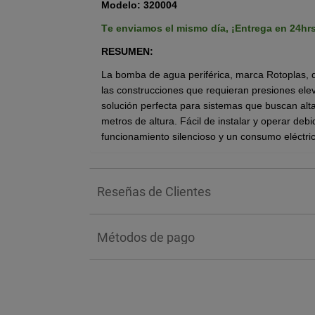
Modelo: 320004
Te enviamos el mismo día,
¡Entrega en 24hr
RESUMEN:
La bomba de agua periférica, marca Rotoplas, 
las construcciones que requieran presiones el
solución perfecta para sistemas que buscan alt
metros de altura. Fácil de instalar y operar deb
funcionamiento silencioso y un consumo eléctric
BENEFICIOS:
Este producto destaca por su fácil instalación y
Reseñas de Clientes
que no perturbará tu hogar u oficina. Su motor 
bajo consumo eléctrico, lo que se traduce en un
compacto que se adapta perfectamente a cualqu
Métodos de pago
¿CÓMO FUNCIONA?
Funciona mediante la acción de un
impulsor per
cámara. Cuando el motor eléctrico de 3/4 de caba
110V se convierte en energía mecánica que hace 