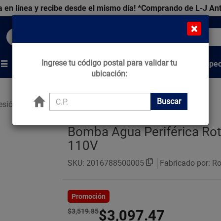
 en línea y recibe desde el mismo día!
*Comprando de L-J An
×
Buscar productos, marcas y ofertas...
Ingrese tu código postal para validar tu
Venta Espec
s
Marcas
Tips que Construyen
ubicación:
Buscar
esión de Agua
Bombas
Bomba Agua Periférica Ro
110V
SKU:
2016788500005
Fabricado por: R
Promoción
$3,519.85
$3,097.47