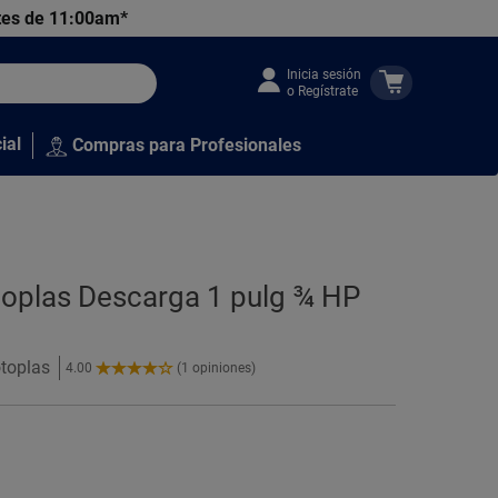
tes de 11:00am*
Inicia sesión
o Regístrate
ial
Compras para Profesionales
toplas Descarga 1 pulg ¾ HP
otoplas
4.00
(1 opiniones)
4.00
de
5
Estrellas!