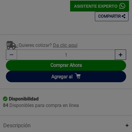
ASISTENTE EXPERTO
COMPARTIR
¿Quieres cotizar?
Da clic aquí
Comprar Ahora
Añadir
Agregar
al
Disponibilidad
84
Disponibles para compra en línea
Descripción