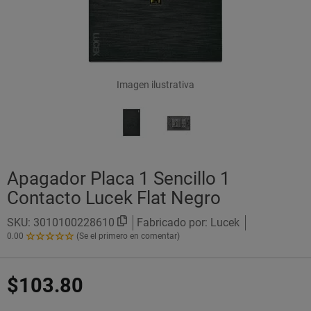
Imagen ilustrativa
Apagador Placa 1 Sencillo 1
Contacto Lucek Flat Negro
SKU:
3010100228610
Fabricado por: Lucek
0.00
(Se el primero en comentar)
0.00
de
5
$103.80
Estrellas!