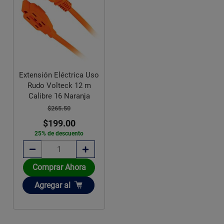
Extensión Eléctrica Uso
Rudo Volteck 12 m
Calibre 16 Naranja
$265.50
$199.00
25% de descuento
Comprar Ahora
Añadir
Agregar
al