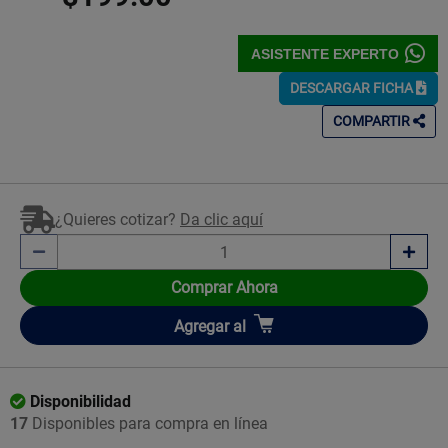
ASISTENTE EXPERTO
DESCARGAR FICHA
COMPARTIR
¿Quieres cotizar?
Da clic aquí
Comprar Ahora
Añadir
Agregar
al
Disponibilidad
17
Disponibles para compra en línea