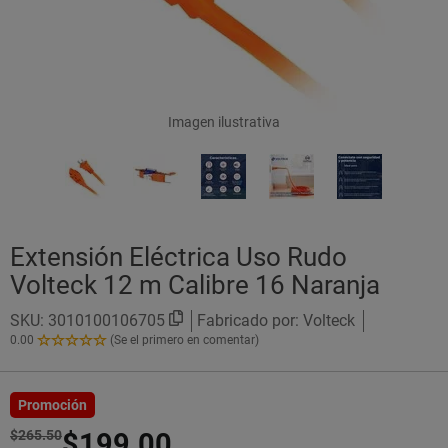
Imagen ilustrativa
Extensión Eléctrica Uso Rudo
Volteck 12 m Calibre 16 Naranja
SKU:
3010100106705
Fabricado por: Volteck
0.00
(Se el primero en comentar)
0.00
de
5
Estrellas!
Promoción
$265.50
$199.00