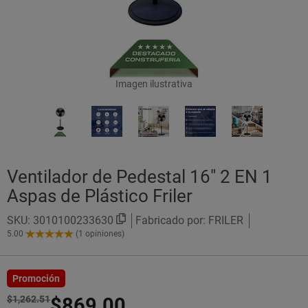
Imagen ilustrativa
Ventilador de Pedestal 16" 2 EN 1
Aspas de Plástico Friler
SKU:
3010100233630
Fabricado por: FRILER
5.00
(1 opiniones)
5.00
de
5
Estrellas!
Promoción
$1,262.51
$869.00