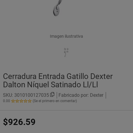
Imagen ilustrativa
Cerradura Entrada Gatillo Dexter
Dalton Níquel Satinado Ll/Ll
SKU:
3010100127035
Fabricado por: Dexter
0.00
(Se el primero en comentar)
0.00
de
5
$926.59
Estrellas!