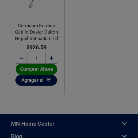
Cerradura Entrada
Gatillo Dexter Dalton
Níquel Satinado Ll/Ll
$926.59
Comprar Ahora
Añadir
Agregar
al
MN Home Center
Blog