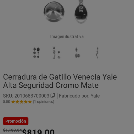
Imagen ilustrativa
Cerradura de Gatillo Venecia Yale
Alta Seguridad Cromo Mate
SKU:
2010683700003
Fabricado por: Yale
5.00
(1 opiniones)
5.00
de
5
Estrellas!
Promoción
$1,189.64
$819.00