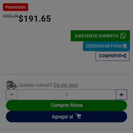
5
Estrellas!
Promoción
$202.38
$191.65
ASISTENTE EXPERTO
DESCARGAR FICHA
COMPARTIR
¿Quieres cotizar?
Da clic aquí
Comprar Ahora
Añadir
Agregar
al