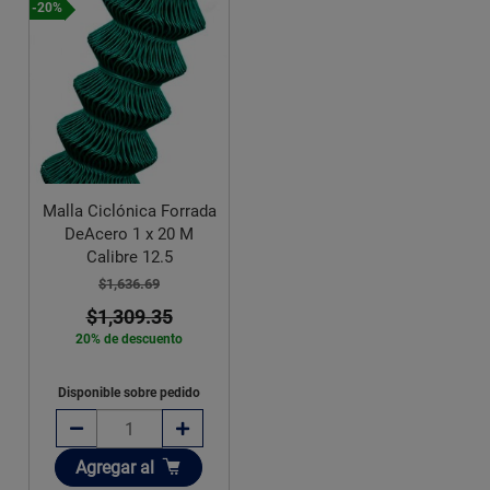
-20%
Malla Ciclónica Forrada
DeAcero 1 x 20 M
Calibre 12.5
$1,636.69
$1,309.35
20% de descuento
Disponible sobre pedido
Añadir
Agregar
al