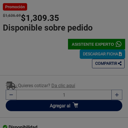
5
Estrellas!
Promoción
$1,636.69
$1,309.35
Disponible sobre pedido
ASISTENTE EXPERTO
DESCARGAR FICHA
COMPARTIR
¿Quieres cotizar?
Da clic aquí
Añadir
Agregar
al
Disponibilidad