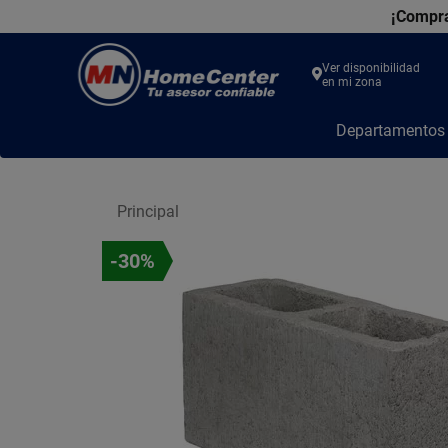
¡Compra
Ver disponibilidad
en mi zona
MN
Departamento
Home
Center
Principal
-30%