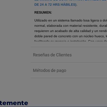
DE 24 A 72 HRS HÁBILES).
RESUMEN:
Utilizado en un sistema llamado losa ligera o do
normal, elaborada con material resistente, dura
requieren un acabado de alta calidad y un rend
doble pared de concreto con un núcleo hueco, l
facilitando su manejo e instalación. Con unas 
cm de largo, este bloque ofrece una gran resiste
necesidad de revoque, acelerando así los tiem
Reseñas de Clientes
de obra.
Aislante térmico.
Métodos de pago
Diseño tradicional.
Aligera cargas estructurales de cualquier 
BENEFICIOS:
Su diseño de doble cavidad no solo reduce signif
facilita el transporte y la instalación, sino que 
ntemente
se traduce en ambientes interiores más confort