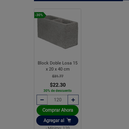
-30%
Block Doble Losa 15
x 20 x 40 cm
$31.77
$22.30
30% de descuento
Comprar Ahora
Añadir
Agregar
al
- Mínimo: 120