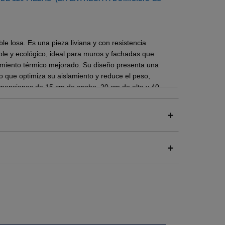
ble losa. Es una pieza liviana y con resistencia
ble y ecológico,
ideal para muros y fachadas que
imiento térmico mejorado. Su diseño presenta una
o que optimiza su aislamiento y reduce el peso,
dimensiones de 15 cm de ancho, 20 cm de alto y 40
ncia estructural y una superficie lisa que minimiza la
pos de obra y reduciendo costos de material y mano
tipo de edificación.
icativamente el peso total de la estructura, lo que
también mejora el aislamiento térmico y acústico. Esto
ables y silenciosos, y en un menor consumo