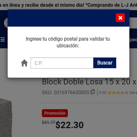
 en línea y recibe desde el mismo día!
*Comprando de L-J An
×
Buscar productos, marcas y ofertas...
Ingrese tu código postal para validar tu
Venta Espec
s
Marcas
Tips que Construyen
ubicación:
Buscar
Block Doble Losa 15 x 20 
SKU:
2016976600005
0.00
(Se 
0.00
de
5
Estrellas!
Promoción
$31.77
$22.30