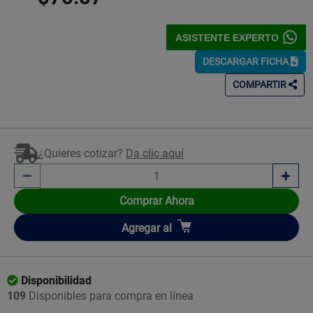
ASISTENTE EXPERTO
DESCARGAR FICHA
COMPARTIR
¿Quieres cotizar?
Da clic aquí
Comprar Ahora
Añadir
Agregar
al
Disponibilidad
109
Disponibles para compra en línea