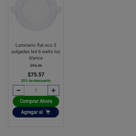
Luminario flat eco 5
pulgadas led 6 watts luz
blanca
$94.46
$75.57
20% de descuento
Comprar Ahora
Añadir
Agregar
al