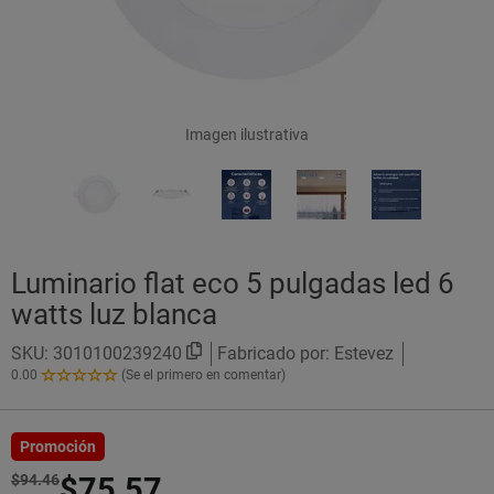
Imagen ilustrativa
Luminario flat eco 5 pulgadas led 6
watts luz blanca
SKU:
3010100239240
Fabricado por: Estevez
0.00
(Se el primero en comentar)
0.00
de
5
Estrellas!
Promoción
$94.46
$75.57