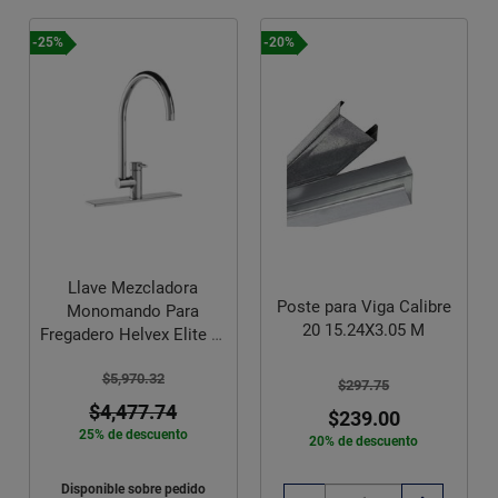
-25%
-20%
Llave Mezcladora
Poste para Viga Calibre
Monomando Para
20 15.24X3.05 M
Fregadero Helvex Elite E-
300
$5,970.32
$297.75
$4,477.74
$239.00
25% de descuento
20% de descuento
Disponible sobre pedido