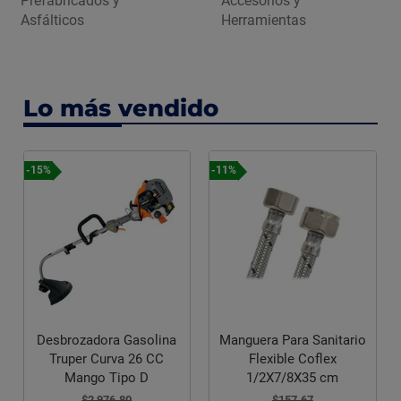
Prefabricados y
Accesorios y
Asfálticos
Herramientas
Lo más vendido
-15%
-11%
Desbrozadora Gasolina
Manguera Para Sanitario
Truper Curva 26 CC
Flexible Coflex
Mango Tipo D
1/2X7/8X35 cm
$2,976.80
$157.67