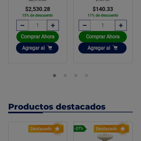
$2,530.28
$140.33
15% de descuento
11% de descuento
Comprar Ahora
Comprar Ahora
Añadir
Añadir
Agregar
al
Agregar
al
Productos destacados
Destacado
Destacado
-27%