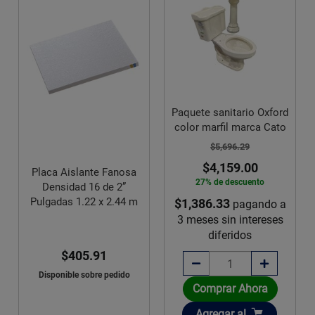
Paquete sanitario Oxford
color marfil marca Cato
$5,696.29
$4,159.00
Placa Aislante Fanosa
27% de descuento
Densidad 16 de 2”
Pulgadas 1.22 x 2.44 m
$1,386.33
pagando a
3 meses sin intereses
diferidos
$405.91
Disponible sobre pedido
Comprar Ahora
Añadir
Agregar
al