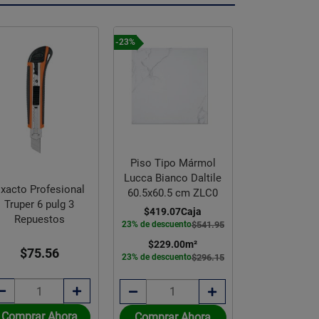
-23%
Piso Tipo Mármol
Lucca Bianco Daltile
xacto Profesional
60.5x60.5 cm ZLC0
Balaustra A
Truper 6 pulg 3
$419.07
Caja
Pino 4 x 4 x
Repuestos
23% de descuento
$541.95
$229.00
m²
$322.
$75.56
23% de descuento
$296.15
Comprar Ahora
Comprar Ahora
Comprar 