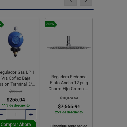
%
-25%
-25%
egulador Gas LP 1
Regadera R
Regadera Redonda
Vía Coflex Baja
Multichorro 
Plato Ancho 12 pulg
esión Terminal 3/8 "
Cromo Helve
Chorro Fijo Cromo H-
Flare
$286.57
$4,259.
3010
$10,074.54
$255.04
$3,194
11% de descuento
$7,555.91
25% de des
25% de descuento
Comprar Ahora
Comprar 
Disponible sobre pedido