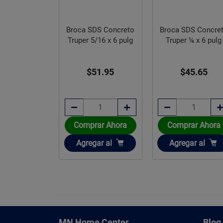
DS Concreto
Broca SDS Concreto
Lona Reforzada 3 x
5/16 x 6 pulg
Truper ¼ x 6 pulg
m Truper Azul LT-3
51.95
$45.65
$345.94
rar Ahora
Comprar Ahora
Comprar Ahora
ir
Añadir
Añadir
gar
al
Agregar
al
Agregar
al
MN Home Center
Blog