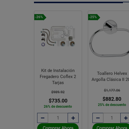
-26%
-25%
y Chapetón
Kit de Instalación
Toallero Helvex
lar Para
Fregadero Coflex 2
Argolla Clásica II 2
a Helvex TR-
Tarjas
035
$1,177.06
,692.09
$989.92
$882.80
,269.07
$735.00
25% de descuento
e descuento
26% de descuento
rar Ahora
Comprar Ahora
Comprar Ahora