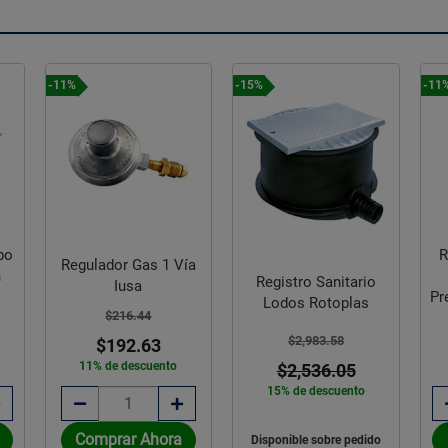
-11%
-15%
-11
bo
R
Regulador Gas 1 Vía
n
Registro Sanitario
Iusa
Pr
Lodos Rotoplas
$216.44
$2,983.58
$192.63
11% de descuento
$2,536.05
15% de descuento
Comprar Ahora
Disponible sobre pedido