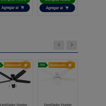
Añadir
Añadir
Añadir
Agregar
al
Agregar
al
Agregar
a
Destacado
Destacado
Destac
%
-16%
-23%
Ventilador Hunter
Ventilador Hunter