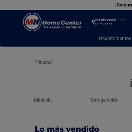
¡Compra
Ver disponibilidad
en mi zona
MN
Departamento
Home
Center
Principal
Minisplit
Refrigeración
Lo más vendido