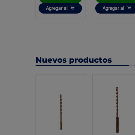
ir
Añadir
Añadir
gar
al
Agregar
al
Agregar
al
Nuevos productos