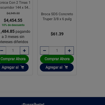
roca SDS Concreto
Broca SDS Concreto
Juego Llave A
Truper 3/8 x 6 pulg
Truper ½ x 6 pul
Truper 7
$61.39
$89.73
$61.
Comprar Ahora
Comprar Ahora
Comprar 
Añadir
Añadir
Añadir
Agregar
al
Agregar
al
Agregar
a
¡Suscríbete!