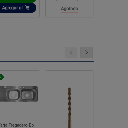
Añadir
Añadir
Agregar
al
Agregar
a
Agotado