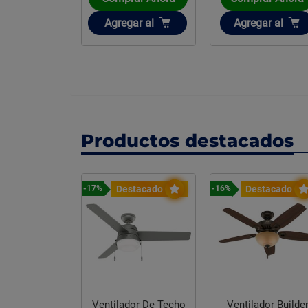
ir
Añadir
Añadir
gar
al
Agregar
al
Agregar
al
Productos destacados
stacado
Destacado
Destacado
-17%
-16%
Ventilador De Techo
Ventilador Builde