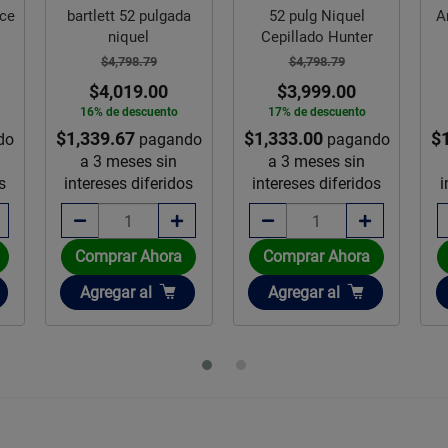
nce
bartlett 52 pulgada
52 pulg Niquel
A
niquel
Cepillado Hunter
$4,798.79
$4,798.79
$4,019.00
$3,999.00
16% de descuento
17% de descuento
$1,339.67
$1,333.00
$
do
pagando
pagando
a 3 meses sin
a 3 meses sin
s
intereses diferidos
intereses diferidos
i
Comprar Ahora
Comprar Ahora
Añadir
Añadir
Agregar
al
Agregar
al