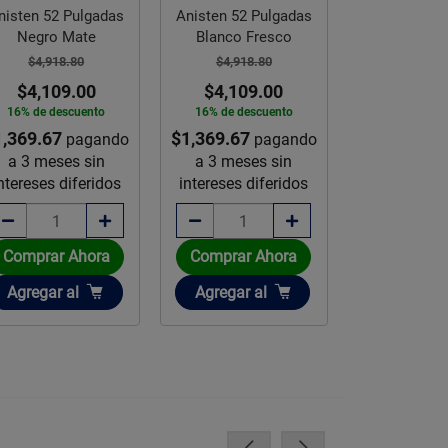
nisten 52 Pulgadas
Anisten 52 Pulgadas
Ventilad
Negro Mate
Blanco Fresco
Pedestal Max
$4,918.80
$4,918.80
Brisa 3 Vel
$4,109.00
$4,109.00
$2,445.
16% de descuento
16% de descuento
1,369.67
$1,369.67
$1,889
pagando
pagando
a 3 meses sin
a 3 meses sin
23% de des
ntereses diferidos
intereses diferidos
Disponible sob
Comprar Ahora
Comprar Ahora
Añadir
Añadir
Añadir
Agregar
al
Agregar
al
Agregar