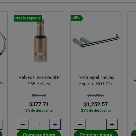
Precio especial
-25%
Valvex II Grande SH-
Portapapel Helvex
E
09
265 Helvex
Explora HOT-117
$397.59
$1,670.09
$377.71
$1,252.57
5% de descuento
25% de descuento
Comprar Ahora
Comprar Ahora