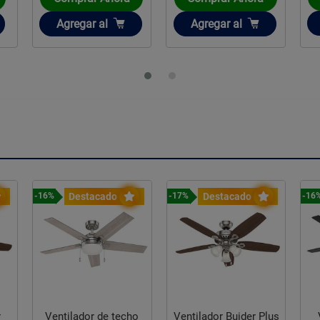
Añadir
Añadir
Agregar
al
Agregar
al
Destacado
Destacado
-16%
-17%
-16
r
Ventilador de techo
Ventilador Buider Plus