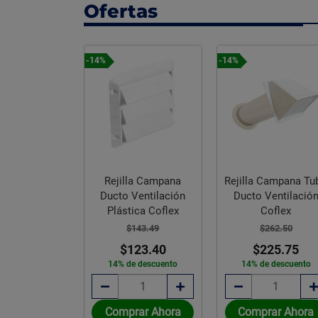
Ofertas
-14%
-14%
ra Redonda
Rejilla Campana
Rejilla Campana Tu
orro 10 pulg
Ducto Ventilación
Ducto Ventilació
H-3302-C/B
Plástica Coflex
Coflex
,259.23
$143.49
$262.50
,194.42
$123.40
$225.75
e descuento
14% de descuento
14% de descuento
rar Ahora
Comprar Ahora
Comprar Ahora