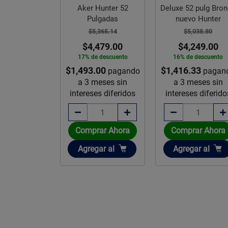
ador Antero
Aker Hunter 52
Deluxe 52 pulg Bro
6 pulg Hunter
Pulgadas
nuevo Hunter
,038.80
$5,365.14
$5,038.80
,209.00
$4,479.00
$4,249.00
e descuento
17% de descuento
16% de descuento
.00
pagando
$1,493.00
$1,416.33
pagando
pagan
meses sin
a 3 meses sin
a 3 meses sin
es diferidos
intereses diferidos
intereses diferido
rar Ahora
Comprar Ahora
Comprar Ahora
ir
Añadir
Añadir
gar
al
Agregar
al
Agregar
al