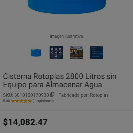
Imagen ilustrativa
Cisterna Rotoplas 2800 Litros sin
Equipo para Almacenar Agua
SKU:
3010100170930
Fabricado por: Rotoplas
5.00
(1 opiniones)
5.00
de
5
$14,082.47
Estrellas!