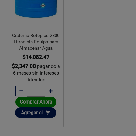
Cisterna Rotoplas 2800
Litros sin Equipo para
Almacenar Agua
$14,082.47
$2,347.08
pagando a
6 meses sin intereses
diferidos
Comprar Ahora
Añadir
Agregar
al