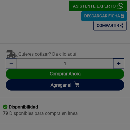
ASISTENTE EXPERTO
DESCARGAR FICHA
COMPARTIR
¿Quieres cotizar?
Da clic aquí
Comprar Ahora
Añadir
Agregar
al
Disponibilidad
79
Disponibles para compra en línea