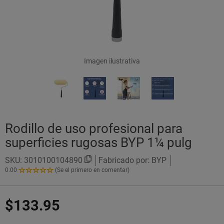
Imagen ilustrativa
Rodillo de uso profesional para
superficies rugosas BYP 1¼ pulg
SKU:
3010100104890
Fabricado por: BYP
0.00
(Se el primero en comentar)
0.00
de
5
$133.95
Estrellas!