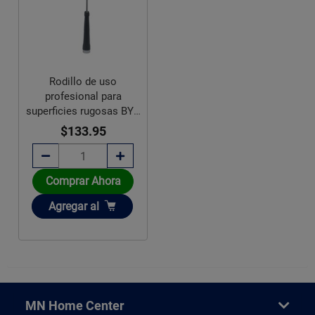
Rodillo de uso
profesional para
superficies rugosas BYP
1¼ pulg
$133.95
Comprar Ahora
Añadir
Agregar
al
MN Home Center