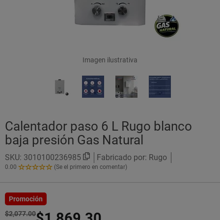
Imagen ilustrativa
Calentador paso 6 L Rugo blanco
baja presión Gas Natural
SKU:
3010100236985
Fabricado por: Rugo
0.00
(Se el primero en comentar)
0.00
de
5
Estrellas!
Promoción
$2,077.00
$1,869.30