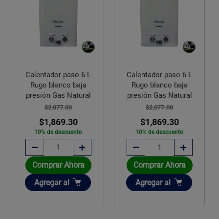
Calentador paso 6 L
Calentador paso 6 L
Rugo blanco baja
Rugo blanco baja
presión Gas Natural
presión Gas Natural
$2,077.00
$2,077.00
$1,869.30
$1,869.30
10% de descuento
10% de descuento
Comprar Ahora
Comprar Ahora
Añadir
Añadir
Agregar
al
Agregar
al