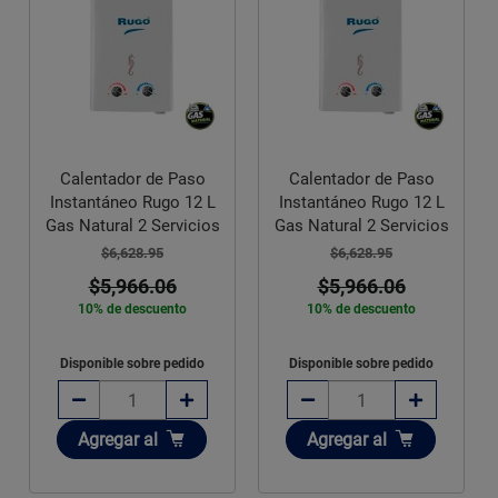
Calentador de Paso
Calentador de Paso
Instantáneo Rugo 12 L
Instantáneo Rugo 12 L
Gas Natural 2 Servicios
Gas Natural 2 Servicios
$6,628.95
$6,628.95
$5,966.06
$5,966.06
10% de descuento
10% de descuento
Disponible sobre pedido
Disponible sobre pedido
Añadir
Añadir
Agregar
al
Agregar
al