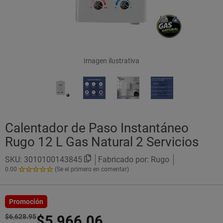
Imagen ilustrativa
Calentador de Paso Instantáneo
Rugo 12 L Gas Natural 2 Servicios
SKU:
3010100143845
Fabricado por: Rugo
0.00
(Se el primero en comentar)
0.00
de
5
Estrellas!
Promoción
$6,628.95
$5,966.06