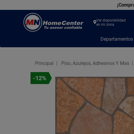
¡Compra
Ver disponibilidad
en mi zona
MN
Departamento
Home
Center
Principal
Piso, Azulejos, Adhesivos Y Mas
-12%