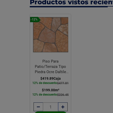
Productos vistos recie
-12%
Piso Para
Patio/Terraza Tipo
Piedra Ocre Daltile
37x37 cm
$419.89
Caja
12% de descuento
$477.81
$199.00
m²
12% de descuento
$226.45