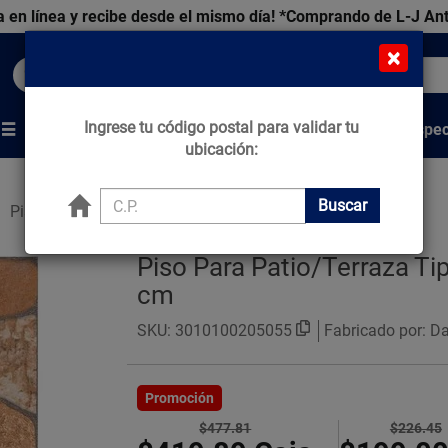
 en línea y recibe desde el mismo día!
*Comprando de L-J An
×
Buscar productos, marcas y ofertas...
Ingrese tu código postal para validar tu
Venta Espec
s
Marcas
Tips que Construyen
ubicación:
Buscar
Pisos Estilo Piedra
Piso Para Patio/Terraza Ti
cm
SKU:
3010100205055
Fabricado por: Dal
Promoción
$477.81
$226.45