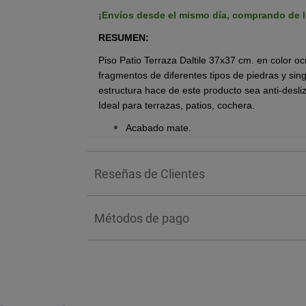
¡Envíos desde el mismo día, comprando de l
RESUMEN:
Piso Patio Terraza Daltile 37x37 cm. en color 
fragmentos de diferentes tipos de piedras y sin
estructura hace de este producto sea anti-desl
Ideal para terrazas, patios, cochera.
Acabado mate.
Diseño estilo tipo piedra.
Para uso en tráfico residencial y comercial
Reseñas de Clientes
Interior y exterior.
Caja con 2.11 m2.
Métodos de pago
BENEFICIOS:
El acabado texturizado antiderrapante es el prin
superficie segura y firme para zonas exteriore
Además de su seguridad, este modelo de Daltile
climáticos y al tráfico pesado, manteniendo su int