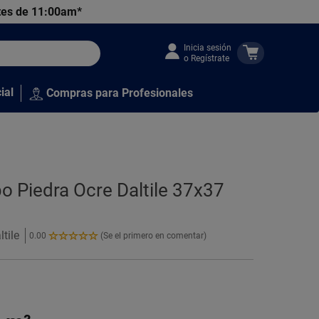
tes de 11:00am*
Inicia sesión
o Regístrate
ial
Compras para Profesionales
po Piedra Ocre Daltile 37x37
tile
0.00
(Se el primero en comentar)
0.00
de
5
Estrellas!