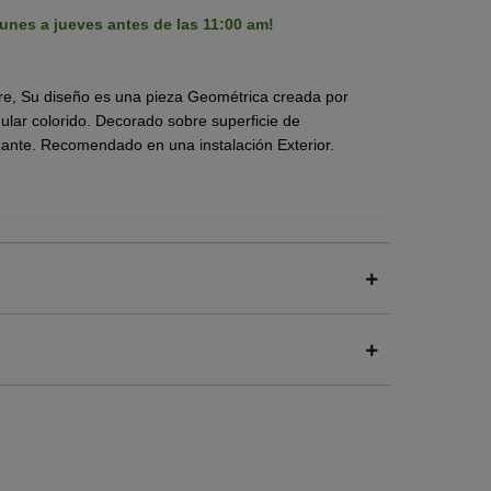
unes a jueves antes de las 11:00 am!
ocre, Su diseño es una pieza Geométrica creada por
gular colorido. Decorado sobre superficie de
izante. Recomendado en una instalación Exterior.
 ligero.
cipal beneficio de este piso, lo que garantiza una
s expuestas a la humedad como patios y terrazas.
 destaca por su alta resistencia a los cambios
egridad estructural frente al sol y la lluvia.