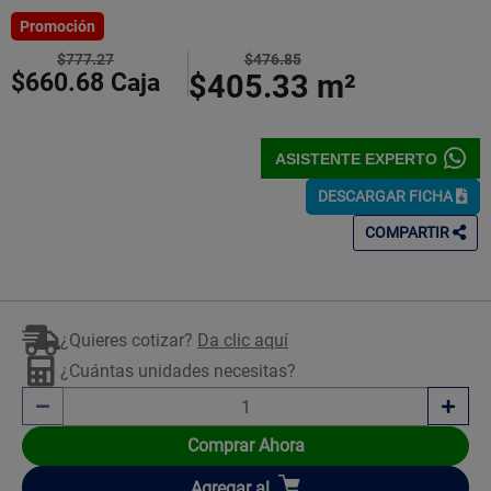
5
Estrellas!
Promoción
$777.27
$476.85
$660.68
Caja
$405.33
m²
ASISTENTE EXPERTO
DESCARGAR FICHA
COMPARTIR
¿Quieres cotizar?
Da clic aquí
¿Cuántas unidades necesitas?
Comprar Ahora
Añadir
Agregar
al