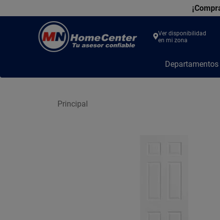
¡Compra
Ver disponibilidad
en mi zona
MN
Departamento
Home
Center
Principal