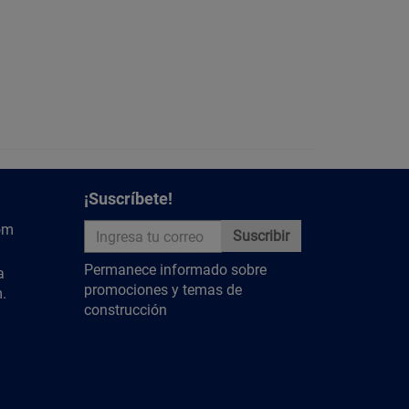
¡Suscríbete!
om
Suscribir
Permanece informado sobre
a
promociones y temas de
.
construcción