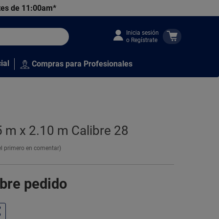
tes de 11:00am*
Inicia sesión
o Regístrate
ial
Compras para Profesionales
5 m x 2.10 m Calibre 28
el primero en comentar)
obre pedido