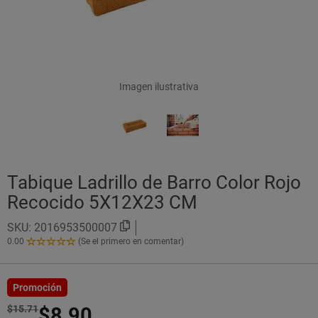
Imagen ilustrativa
Tabique Ladrillo de Barro Color Rojo
Recocido 5X12X23 CM
SKU:
2016953500007
0.00
(Se el primero en comentar)
0.00
de
5
Estrellas!
Promoción
$15.71
$8.90