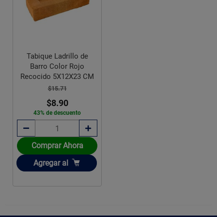
Tabique Ladrillo de
Barro Color Rojo
Recocido 5X12X23 CM
$15.71
$8.90
43% de descuento
Comprar Ahora
Añadir
Agregar
al