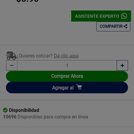
ASISTENTE EXPERTO
COMPARTIR
¿Quieres cotizar?
Da clic aquí
Comprar Ahora
Añadir
Agregar
al
Disponibilidad
10696
Disponibles para compra en línea