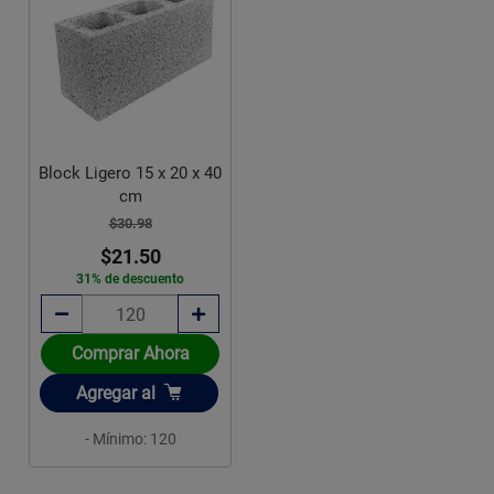
Block Ligero 15 x 20 x 40
cm
$30.98
$21.50
31% de descuento
Comprar Ahora
Añadir
Agregar
al
- Mínimo: 120