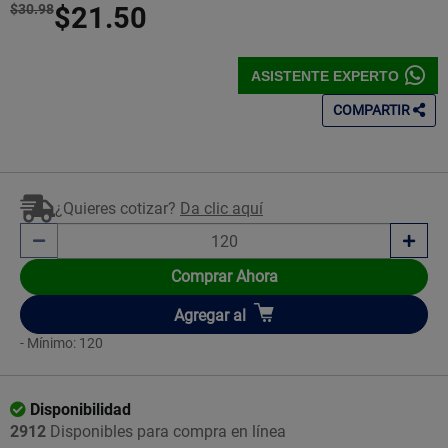
$30.98
$21.50
ASISTENTE EXPERTO
COMPARTIR
¿Quieres cotizar?
Da clic aquí
Comprar Ahora
Añadir
Agregar
al
- Mínimo: 120
Disponibilidad
2912
Disponibles para compra en línea