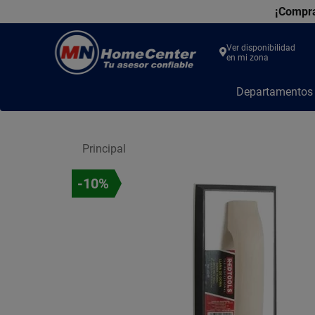
¡Compra
Ver disponibilidad
en mi zona
MN
Departamento
Home
Center
Principal
-10%