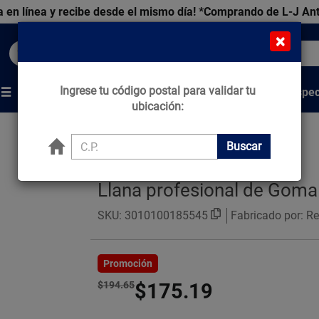
 en línea y recibe desde el mismo día!
*Comprando de L-J An
×
Buscar productos, marcas y ofertas...
Ingrese tu código postal para validar tu
Venta Espec
s
Marcas
Tips que Construyen
ubicación:
Buscar
Llana profesional de Goma
SKU:
3010100185545
Fabricado por: R
Promoción
$194.65
$175.19