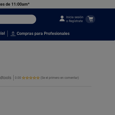
tes de 11:00am*
Inicia sesión
o Regístrate
ial
Compras para Profesionales
edtools
0.00
(Se el primero en comentar)
0.00
de
5
Estrellas!