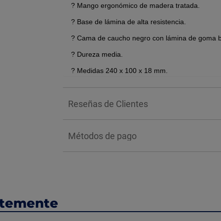
? Mango ergonómico de madera tratada.
? Base de lámina de alta resistencia.
? Cama de caucho negro con lámina de goma bla
? Dureza media.
? Medidas 240 x 100 x 18 mm.
? Cuenta con mano ergonómico de madera tratad
caucho negro con lámina de goma blanca resist
Reseñas de Clientes
*NOTA: El color de los productos puede varia
*Precios sujetos a cambios sin previo aviso.
Métodos de pago
ntemente