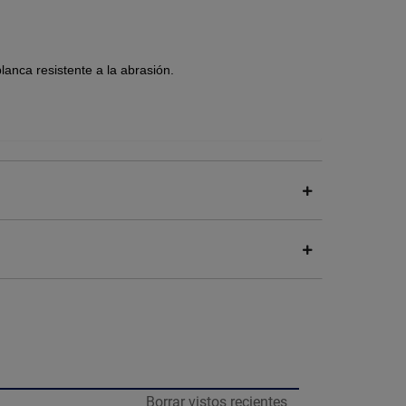
nca resistente a la abrasión.
a, base de lámina de alta resistencia y cama de
ente a la abrasión
r de lo apreciado en pantalla.
Borrar vistos recientes