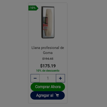
-10%
Llana profesional de
Goma
$194.65
$175.19
10% de descuento
Comprar Ahora
Añadir
Agregar
al