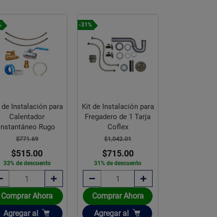
%
-31%
-31%
t de Instalación para
Kit de Instalación para
Kit de Inst
Calentador
Fregadero de 1 Tarja
Coflex 
Instantáneo Rugo
Coflex
Calentad
Depósi
$771.69
$1,042.01
$1,210.
$515.00
$715.00
$829.
33% de descuento
31% de descuento
31% de des
Comprar Ahora
Comprar Ahora
Comprar 
Añadir
Añadir
Añadir
Agregar
al
Agregar
al
Agregar
a