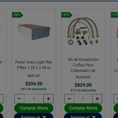
-26%
-31%
-11
Kit de Instalación
ón
Panel Yeso Light Rey
Coflex Para
P.Rey 1.22 x 2.44 m
Calentador de
C
$277.47
Depósito
$1,210.21
$204.50
$829.00
26% de descuento
31% de descuento
Comprar Ahora
Comprar Ahora
Añadir
Añadir
Agregar
al
Agregar
al