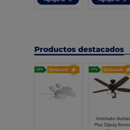
Productos destacados
stacado
Destacado
Destacado
-22%
-17%
ador Builder
Ventilador Builde
2 pulg Bronce
Plus 52pulg Bronc