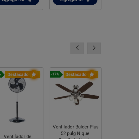
Destacado
Destacado
Destac
%
-17%
-17%
Ventilador Buider Plus
Ventilador 
52 pulg Niquel
Aker Hunt
Ventilador de