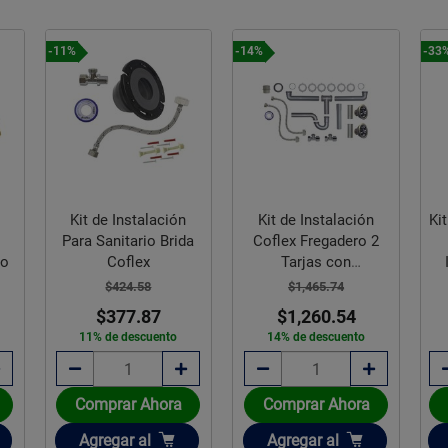
-11%
-14%
-33
Kit de Instalación
Kit de Instalación
Ki
Para Sanitario Brida
Coflex Fregadero 2
co
Coflex
Tarjas con
Contracanasta
$424.58
$1,465.74
$377.87
$1,260.54
11% de descuento
14% de descuento
Comprar Ahora
Comprar Ahora
Añadir
Añadir
Agregar
al
Agregar
al