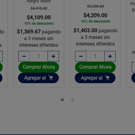
Negro Mate
Pe
$5,038.80
$4,918.80
B
$4,209.00
$4,109.00
16% de descuento
16% de descuento
$1,403.00
pagando
$1,369.67
do
pagando
a 3 meses sin
a 3 meses sin
intereses diferidos
s
intereses diferidos
D
Comprar Ahora
Comprar Ahora
Añadir
Añadir
Agregar
al
Agregar
al