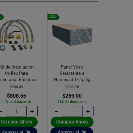
%
-26%
-26%
Kit de Instalación
Panel Yeso
Kit de Inst
Coflex Para
Resistente a
Fregadero C
alentador Eléctrico
Humedad 1/2 pulg
Tarja
1.22 x 2.44 m
$908.49
$363.78
$989.9
$808.55
$269.00
$735.
11% de descuento
26% de descuento
26% de des
Comprar Ahora
Comprar Ahora
Comprar 
Añadir
Añadir
Añadir
Agregar
al
Agregar
al
Agregar
a