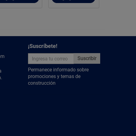
¡Suscríbete!
om
Suscribir
Permanece informado sobre
a
promociones y temas de
.
construcción