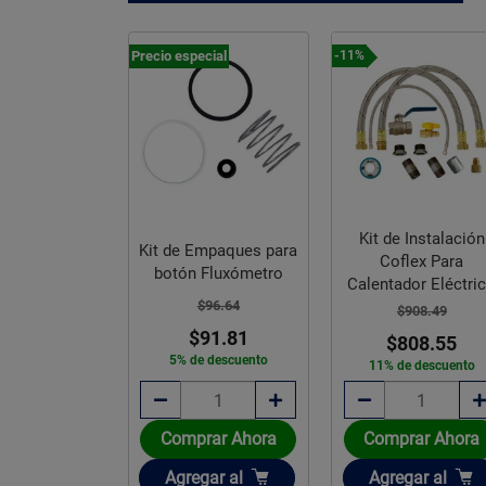
Precio especial
-11%
 Instalación
Kit de Instalación
Kit de Empaques para
ro Coflex 2
Coflex Para
botón Fluxómetro
Tarjas
Calentador Eléctri
$96.64
989.92
$908.49
$91.81
35.00
$808.55
5% de descuento
e descuento
11% de descuento
rar Ahora
Comprar Ahora
Comprar Ahora
ir
Añadir
Añadir
gar
al
Agregar
al
Agregar
al