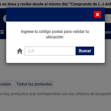
 en línea y recibe desde el mismo día!
*Comprando de L-J An
×
Buscar productos, marcas y ofertas...
Ingrese tu código postal para validar tu
Venta Espec
s
Marcas
Tips que Construyen
ubicación:
Buscar
acados
Todos los productos
o hay productos que correspondan con los criterios de búsqued