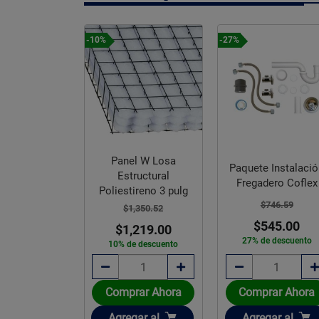
-10%
-27%
Panel W Losa
Paquete Instalaci
 Estructural
Estructural
Fregadero Coflex
etano 2 pulg
Poliestireno 3 pulg
$746.59
,481.60
$1,350.52
$545.00
,339.00
$1,219.00
27% de descuento
e descuento
10% de descuento
Comprar Ahora
rar Ahora
Comprar Ahora
Añadir
ir
Añadir
Agregar
al
gar
al
Agregar
al