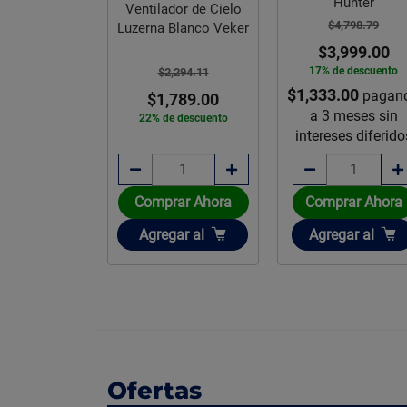
o Hunter
Hunter
Ventilador de Cielo
,038.80
$4,798.79
Luzerna Blanco Veker
,249.00
$3,999.00
e descuento
17% de descuento
$2,294.11
.33
$1,333.00
pagando
pagan
$1,789.00
meses sin
a 3 meses sin
22% de descuento
es diferidos
intereses diferido
rar Ahora
Comprar Ahora
Comprar Ahora
ir
Añadir
Añadir
gar
al
Agregar
al
Agregar
al
Ofertas