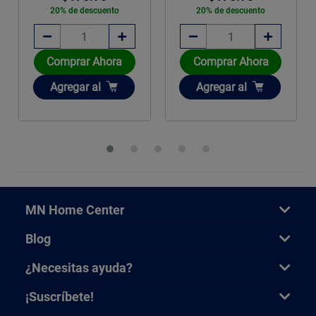
20% de descuento
20% de descuento
Comprar Ahora
Comprar Ahora
Añadir
Añadir
Agregar
al
Agregar
al
MN Home Center
Blog
¿Necesitas ayuda?
¡Suscríbete!