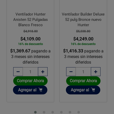
Ventilador Hunter
Ventilador Builder Deluxe
Anisten 52 Pulgadas
52 pulg Bronce nuevo
Blanco Fresco
Hunter
$4,918.80
$5,038.80
$4,109.00
$4,249.00
16% de descuento
16% de descuento
$1,369.67
$1,416.33
pagando a
pagando a
3 meses sin intereses
3 meses sin intereses
diferidos
diferidos
Comprar Ahora
Comprar Ahora
Añadir
Añadir
Agregar
al
Agregar
al