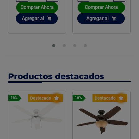
Comprar Ahora
Comprar Ahora
Añadir
Añadir
Agregar
al
Agregar
al
Productos destacados
Destacado
Destacado
-16%
-16%