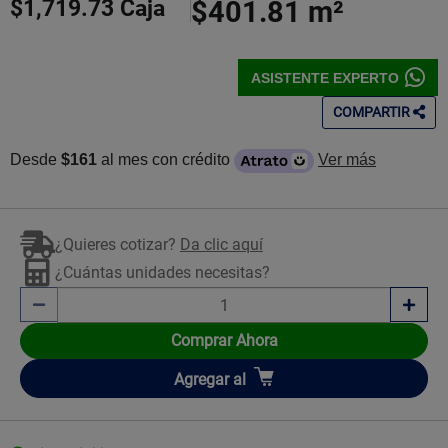
$1,719.73
Caja
$401.81
m²
ASISTENTE EXPERTO
COMPARTIR
Desde
$161
al mes con crédito
Ver más
¿Quieres cotizar?
Da clic aquí
¿Cuántas unidades necesitas?
Comprar Ahora
Añadir
Agregar
al