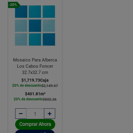
-20%
Mosaico Para Alberca
Los Cabos Foncer
32.7x32.7 cm
$1,719.73
Caja
20% de descuento
$2,149.67
$401.81
m²
20% de descuento
$502.26
Comprar Ahora