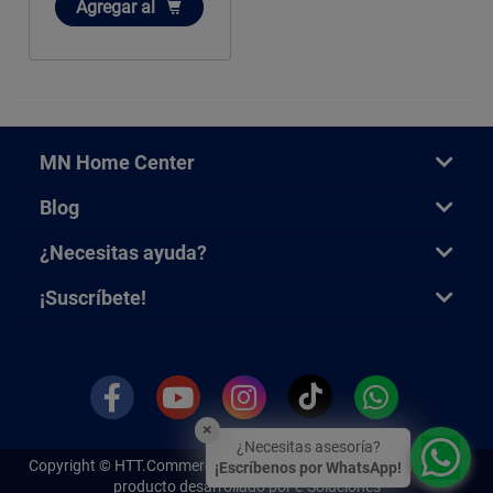
Añadir
Agregar
al
MN Home Center
Blog
¿Necesitas ayuda?
¡Suscríbete!
×
¿Necesitas asesoría?
Copyright ©
HTT.Commerce.
Todos los derechos reservados. Un
¡Escríbenos por WhatsApp!
producto desarrollado por e-Soluciones