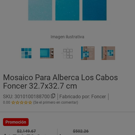
Imagen ilustrativa
Mosaico Para Alberca Los Cabos
Foncer 32.7x32.7 cm
SKU:
3010100188700
Fabricado por: Foncer
0.00
(Se el primero en comentar)
0.00
de
5
Estrellas!
Promoción
$2,149.67
$502.26