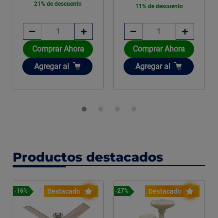
21% de descuento
11% de descuento
Comprar Ahora
Comprar Ahora
Añadir
Añadir
Agregar
al
Agregar
al
Productos destacados
Destacado
Destacado
-16%
-27%