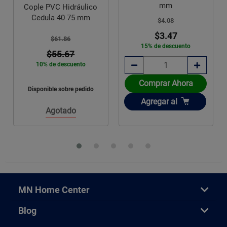
mm
150
PVC Hidráulico
ula 40 75 mm
$4.08
$49
$3.47
$42
$61.86
15% de descuento
15% de d
$55.67
 de descuento
Comprar Ahora
Comprar
ible sobre pedido
Añadir
Añadir
Agregar
al
Agrega
Agotado
MN Home Center
Blog