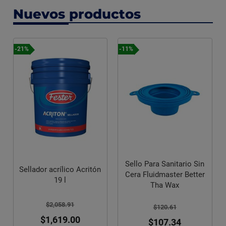
Nuevos productos
-21%
-11%
Sello Para Sanitario Sin
Sellador acrílico Acritón
Cera Fluidmaster Better
19 l
Tha Wax
$2,058.91
$120.61
$1,619.00
$107.34