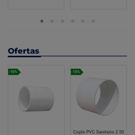
Ofertas
-15%
-15%
Cople PVC Sanitario 2 50
Cople PVC S