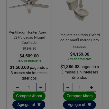
Ventilador Hunter Apex II
Paquete sanitario Oxford
52 Pulgadas Niquel
color marfil marca Cato
Cepillado
$5,696.29
$5,398.80
$4,159.00
$4,509.00
27% de descuento
16% de descuento
$1,386.33
pagando a
$1,503.00
pagando a
3 meses sin intereses
3 meses sin intereses
diferidos
diferidos
Comprar Ahora
Comprar Ahora
Añadir
Añadir
Agregar
al
Agregar
al